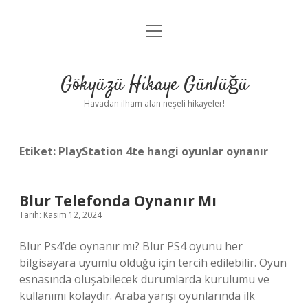
menüyü
Anasayfa
aç
Gizlilik Politikası
Gökyüzü Hikaye Günlüğü
Yasal Uyarı
Havadan ilham alan neşeli hikayeler!
Hakkımızda
Etiket:
PlayStation 4te hangi oyunlar oynanır
Blur Telefonda Oynanır Mı
Tarih: Kasım 12, 2024
Blur Ps4’de oynanır mı? Blur PS4 oyunu her
bilgisayara uyumlu olduğu için tercih edilebilir. Oyun
esnasında oluşabilecek durumlarda kurulumu ve
kullanımı kolaydır. Araba yarışı oyunlarında ilk