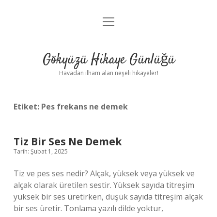
menüyü
Anasayfa
aç
Gizlilik Politikası
Gökyüzü Hikaye Günlüğü
Yasal Uyarı
Havadan ilham alan neşeli hikayeler!
Hakkımızda
Etiket:
Pes frekans ne demek
Tiz Bir Ses Ne Demek
Tarih: Şubat 1, 2025
Tiz ve pes ses nedir? Alçak, yüksek veya yüksek ve
alçak olarak üretilen sestir. Yüksek sayıda titreşim
yüksek bir ses üretirken, düşük sayıda titreşim alçak
bir ses üretir. Tonlama yazılı dilde yoktur,