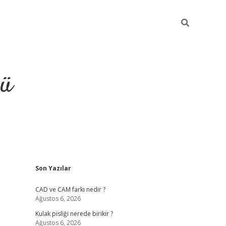
ğü
Sidebar
Son Yazılar
ilbet
vdcasino yeni giriş
vd
CAD ve CAM farkı nedir ?
Ağustos 6, 2026
Kulak pisliği nerede birikir ?
Ağustos 6, 2026