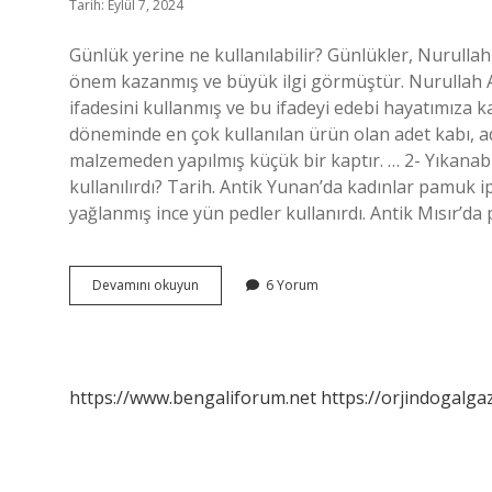
Tarih: Eylül 7, 2024
Günlük yerine ne kullanılabilir? Günlükler, Nurullah
önem kazanmış ve büyük ilgi görmüştür. Nurullah Ata
ifadesini kullanmış ve bu ifadeyi edebi hayatımıza ka
döneminde en çok kullanılan ürün olan adet kabı, adet
malzemeden yapılmış küçük bir kaptır. … 2- Yıkanabi
kullanılırdı? Tarih. Antik Yunan’da kadınlar pamuk i
yağlanmış ince yün pedler kullanırdı. Antik Mısır’da p
Günlük
Devamını okuyun
6 Yorum
Ped
Yerine
Ne
Kullanabiliriz
https://www.bengaliforum.net
https://orjindogalga