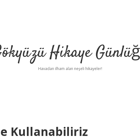
ökyüzü Hikaye Günlü
Havadan ilham alan neşeli hikayeler!
 Kullanabiliriz