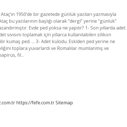
 Ataç’ın 1950’de bir gazetede günlük yazıları yazmasıyla
ç bu yazılarının başlığı olarak “dergi” yerine “günlük”
zandırmıştır. Evde ped yoksa ne yapılır? 1- Son yıllarda adet
 sıvısını toplamak için yıllarca kullanılabilen silikon
lir kumaş ped. … 3- Adet külodu. Eskiden ped yerine ne
pliğini toplara yuvarlardı ve Romalılar mumlanmış ve
apirüs, fil…
z.com.tr
https://fefe.com.tr
Sitemap