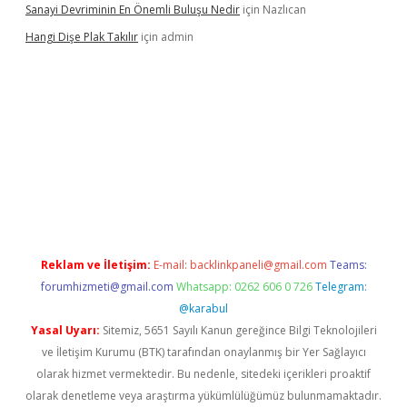
Sanayi Devriminin En Önemli Buluşu Nedir
için
Nazlıcan
Hangi Dişe Plak Takılır
için
admin
i giriş
vdcasino giriş
https://www.betexper.xyz/
Reklam ve İletişim:
E-mail:
backlinkpaneli@gmail.com
Teams:
forumhizmeti@gmail.com
Whatsapp: 0262 606 0 726
Telegram:
@karabul
Yasal Uyarı:
Sitemiz, 5651 Sayılı Kanun gereğince Bilgi Teknolojileri
ve İletişim Kurumu (BTK) tarafından onaylanmış bir Yer Sağlayıcı
olarak hizmet vermektedir. Bu nedenle, sitedeki içerikleri proaktif
olarak denetleme veya araştırma yükümlülüğümüz bulunmamaktadır.