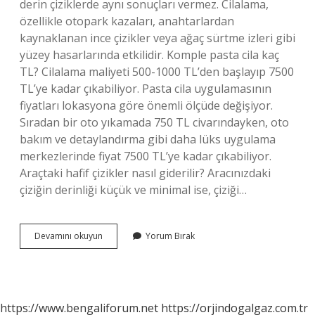
derin çiziklerde aynı sonuçları vermez. Cilalama,
özellikle otopark kazaları, anahtarlardan
kaynaklanan ince çizikler veya ağaç sürtme izleri gibi
yüzey hasarlarında etkilidir. Komple pasta cila kaç
TL? Cilalama maliyeti 500-1000 TL’den başlayıp 7500
TL’ye kadar çıkabiliyor. Pasta cila uygulamasının
fiyatları lokasyona göre önemli ölçüde değişiyor.
Sıradan bir oto yıkamada 750 TL civarındayken, oto
bakım ve detaylandırma gibi daha lüks uygulama
merkezlerinde fiyat 7500 TL’ye kadar çıkabiliyor.
Araçtaki hafif çizikler nasıl giderilir? Aracınızdaki
çiziğin derinliği küçük ve minimal ise, çiziği…
Arabada
Devamını okuyun
Yorum Bırak
Çizikler
Pasta
Cila
Ile
Gider
https://www.bengaliforum.net
https://orjindogalgaz.com.tr
Mi