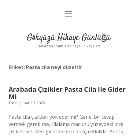
menüyü
Anasayfa
aç
Gizlilik Politikası
Gökyüzü Hikaye Günlüğü
Yasal Uyarı
Havadan ilham alan neşeli hikayeler!
Hakkımızda
Etiket:
Pasta cila neyi düzeltir
Arabada Çizikler Pasta Cila Ile Gider
Mi
Tarih: Şubat 20, 2025
Pasta cila çizikleri yok eder mi? Genel bir cevap
vermek gerekirse, cilalama macunu yüzeydeki ince
çizikleri ve izleri gidermede oldukça etkilidir. Ancak,