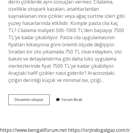
derin çiziklerde aynı sonuçları vermez. Cilalama,
özellikle otopark kazaları, anahtarlardan
kaynaklanan ince çizikler veya ağaç sürtme izleri gibi
yüzey hasarlarında etkilidir. Komple pasta cila kaç
TL? Cilalama maliyeti 500-1000 TL’den başlayıp 7500
TL’ye kadar çıkabiliyor. Pasta cila uygulamasının
fiyatları lokasyona göre önemli ölçüde değişiyor.
Sıradan bir oto yıkamada 750 TL civarındayken, oto
bakım ve detaylandırma gibi daha lüks uygulama
merkezlerinde fiyat 7500 TL’ye kadar çıkabiliyor.
Araçtaki hafif çizikler nasıl giderilir? Aracınızdaki
çiziğin derinliği küçük ve minimal ise, çiziği…
Arabada
Devamını okuyun
Yorum Bırak
Çizikler
Pasta
Cila
Ile
Gider
https://www.bengaliforum.net
https://orjindogalgaz.com.tr
Mi