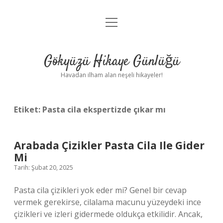
menüyü
Anasayfa
aç
Gizlilik Politikası
Gökyüzü Hikaye Günlüğü
Yasal Uyarı
Havadan ilham alan neşeli hikayeler!
Hakkımızda
Etiket:
Pasta cila ekspertizde çıkar mı
Arabada Çizikler Pasta Cila Ile Gider
Mi
Tarih: Şubat 20, 2025
Pasta cila çizikleri yok eder mi? Genel bir cevap
vermek gerekirse, cilalama macunu yüzeydeki ince
çizikleri ve izleri gidermede oldukça etkilidir. Ancak,