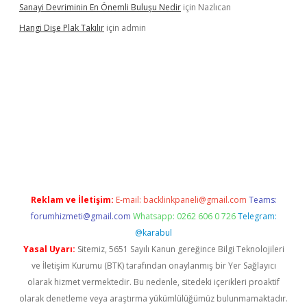
Sanayi Devriminin En Önemli Buluşu Nedir
için
Nazlıcan
Hangi Dişe Plak Takılır
için
admin
xyz/
Reklam ve İletişim:
E-mail:
backlinkpaneli@gmail.com
Teams:
forumhizmeti@gmail.com
Whatsapp: 0262 606 0 726
Telegram:
@karabul
Yasal Uyarı:
Sitemiz, 5651 Sayılı Kanun gereğince Bilgi Teknolojileri
ve İletişim Kurumu (BTK) tarafından onaylanmış bir Yer Sağlayıcı
olarak hizmet vermektedir. Bu nedenle, sitedeki içerikleri proaktif
olarak denetleme veya araştırma yükümlülüğümüz bulunmamaktadır.