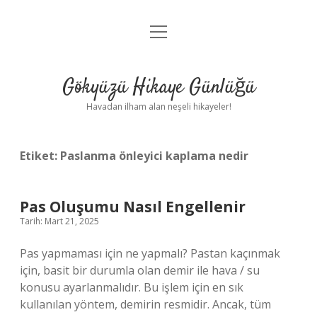
menüyü
Anasayfa
aç
Gizlilik Politikası
Gökyüzü Hikaye Günlüğü
Yasal Uyarı
Havadan ilham alan neşeli hikayeler!
Hakkımızda
Etiket:
Paslanma önleyici kaplama nedir
Pas Oluşumu Nasıl Engellenir
Tarih: Mart 21, 2025
Pas yapmaması için ne yapmalı? Pastan kaçınmak
için, basit bir durumla olan demir ile hava / su
konusu ayarlanmalıdır. Bu işlem için en sık
kullanılan yöntem, demirin resmidir. Ancak, tüm