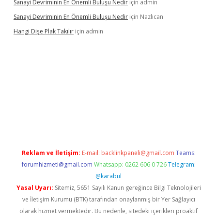
Sanayi Devriminin En Önemli Buluşu Nedir
için
admin
Sanayi Devriminin En Önemli Buluşu Nedir
için
Nazlıcan
Hangi Dişe Plak Takılır
için
admin
i giriş
vdcasino giriş
https://www.betexper.xyz/
Reklam ve İletişim:
E-mail:
backlinkpaneli@gmail.com
Teams:
forumhizmeti@gmail.com
Whatsapp: 0262 606 0 726
Telegram:
@karabul
Yasal Uyarı:
Sitemiz, 5651 Sayılı Kanun gereğince Bilgi Teknolojileri
ve İletişim Kurumu (BTK) tarafından onaylanmış bir Yer Sağlayıcı
olarak hizmet vermektedir. Bu nedenle, sitedeki içerikleri proaktif