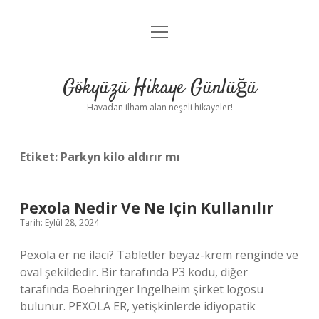
menüyü
Anasayfa
aç
Gizlilik Politikası
Gökyüzü Hikaye Günlüğü
Yasal Uyarı
Havadan ilham alan neşeli hikayeler!
Hakkımızda
Etiket:
Parkyn kilo aldırır mı
Pexola Nedir Ve Ne Için Kullanılır
Tarih: Eylül 28, 2024
Pexola er ne ilacı? Tabletler beyaz-krem renginde ve
oval şekildedir. Bir tarafında P3 kodu, diğer
tarafında Boehringer Ingelheim şirket logosu
bulunur. PEXOLA ER, yetişkinlerde idiyopatik