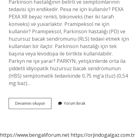
Parkinson hastalığının belirti ve semptomlarının
tedavisi için endikedir. Pexa ne için kullanılır? PEXA
PEXA XR beyaz renkli, bikonveks (her iki tarafı
konveks) ve yuvarlaktır. Pramipeksol ne için
kullanılır? Pramipeksol, Parkinson hastalığı (PD) ve
huzursuz bacak sendromunu (RLS) tedavi etmek için
kullanılan bir ilaçtır. Parkinson hastalığı için tek
başına veya levodopa ile birlikte kullanılabilir.
Parkyn ne işe yarar? PARKYN, yetişkinlerde orta ila
şiddetli idiyopatik huzursuz bacak sendromunun
(HBS) semptomatik tedavisinde 0,75 mg’a (tuz) (0,54
mg baz)…
Pexola
Devamını okuyun
Yorum Bırak
Nedir
Ve
Ne
Için
Kullanılır
https://www.bengaliforum.net
https://orjindogalgaz.com.tr