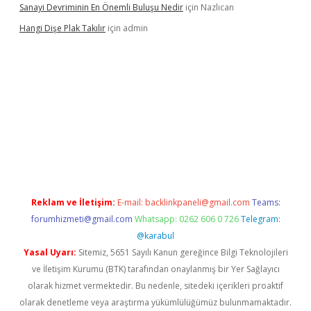
Sanayi Devriminin En Önemli Buluşu Nedir
için
Nazlıcan
Hangi Dişe Plak Takılır
için
admin
i giriş
vdcasino giriş
https://www.betexper.xyz/
Reklam ve İletişim:
E-mail:
backlinkpaneli@gmail.com
Teams:
forumhizmeti@gmail.com
Whatsapp: 0262 606 0 726
Telegram:
@karabul
Yasal Uyarı:
Sitemiz, 5651 Sayılı Kanun gereğince Bilgi Teknolojileri
ve İletişim Kurumu (BTK) tarafından onaylanmış bir Yer Sağlayıcı
olarak hizmet vermektedir. Bu nedenle, sitedeki içerikleri proaktif
olarak denetleme veya araştırma yükümlülüğümüz bulunmamaktadır.