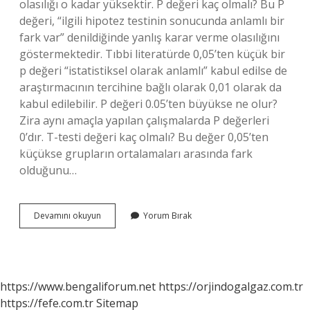
olasılığı o kadar yüksektir. P değeri kaç olmalı? Bu P
değeri, “ilgili hipotez testinin sonucunda anlamlı bir
fark var” denildiğinde yanlış karar verme olasılığını
göstermektedir. Tıbbi literatürde 0,05’ten küçük bir
p değeri “istatistiksel olarak anlamlı” kabul edilse de
araştırmacının tercihine bağlı olarak 0,01 olarak da
kabul edilebilir. P değeri 0.05’ten büyükse ne olur?
Zira aynı amaçla yapılan çalışmalarda P değerleri
0’dır. T-testi değeri kaç olmalı? Bu değer 0,05’ten
küçükse grupların ortalamaları arasında fark
olduğunu…
T
Devamını okuyun
Yorum Bırak
Testinde
P-
Değeri
Kaç
Olmalı
https://www.bengaliforum.net
https://orjindogalgaz.com.tr
https://fefe.com.tr
Sitemap