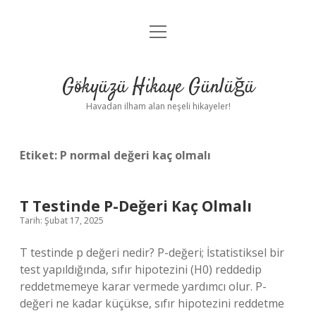
menüyü
Anasayfa
aç
Gizlilik Politikası
Gökyüzü Hikaye Günlüğü
Yasal Uyarı
Havadan ilham alan neşeli hikayeler!
Hakkımızda
Etiket:
P normal değeri kaç olmalı
T Testinde P-Değeri Kaç Olmalı
Tarih: Şubat 17, 2025
T testinde p değeri nedir? P-değeri; İstatistiksel bir
test yapıldığında, sıfır hipotezini (H0) reddedip
reddetmemeye karar vermede yardımcı olur. P-
değeri ne kadar küçükse, sıfır hipotezini reddetme