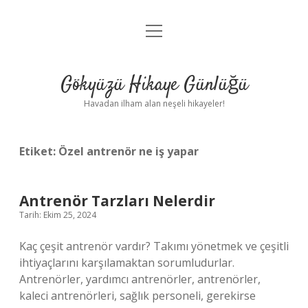
menüyü
Anasayfa
aç
Gizlilik Politikası
Gökyüzü Hikaye Günlüğü
Yasal Uyarı
Havadan ilham alan neşeli hikayeler!
Hakkımızda
Etiket:
Özel antrenör ne iş yapar
Antrenör Tarzları Nelerdir
Tarih: Ekim 25, 2024
Kaç çeşit antrenör vardır? Takımı yönetmek ve çeşitli
ihtiyaçlarını karşılamaktan sorumludurlar.
Antrenörler, yardımcı antrenörler, antrenörler,
kaleci antrenörleri, sağlık personeli, gerekirse