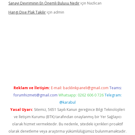
Sanayi Devriminin En Önemli Buluşu Nedir
için
Nazlıcan
Hangi Dişe Plak Takılır
için
admin
i giriş
vdcasino giriş
https://www.betexper.xyz/
Reklam ve İletişim:
E-mail:
backlinkpaneli@gmail.com
Teams:
forumhizmeti@gmail.com
Whatsapp: 0262 606 0 726
Telegram:
@karabul
Yasal Uyarı:
Sitemiz, 5651 Sayılı Kanun gereğince Bilgi Teknolojileri
ve İletişim Kurumu (BTK) tarafından onaylanmış bir Yer Sağlayıcı
olarak hizmet vermektedir. Bu nedenle, sitedeki içerikleri proaktif
olarak denetleme veya araştırma yükümlülüğümüz bulunmamaktadır.