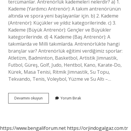
tercümanlar. Antrenörlük kademeleri nelerdir? a) 1.
Kademe (Yardımcı Antrenör): A takım antrenörünün
altında ve spora yeni başlayanlar için. b) 2. Kademe
(Antrenör): Küçükler ve yıldız kategorilerinde. c) 3.
Kademe (Büyük Antrenör): Gençler ve Büyükler
kategorilerinde. d) 4. Kademe (Baş Antrenör): A
takımlarda ve Milli takımlarda. Antrenörlükte hangi
branşlar var? Antrenörlük eğitimi verdiğimiz sporlar:
Atletizm, Badminton, Basketbol, ​​Artistik Jimnastik,
Futbol, ​​Güreş, Golf, Judo, Hentbol, ​​Kano, Karate-Do,
Kürek, Masa Tenisi, Ritmik Jimnastik, Su Topu,
Tekvando, Tenis, Voleybol, Yüzme ve Su Altı –…
Antrenör
Devamını okuyun
Yorum Bırak
Tarzları
Nelerdir
https://www.bengaliforum.net
https://orjindogalgaz.com.tr