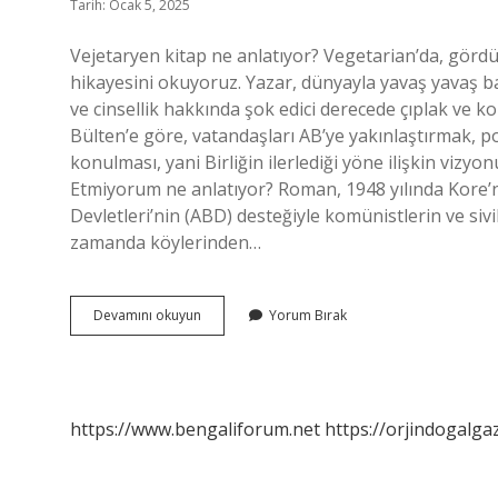
Tarih: Ocak 5, 2025
Vejetaryen kitap ne anlatıyor? Vegetarian’da, görd
hikayesini okuyoruz. Yazar, dünyayla yavaş yavaş bağı
ve cinsellik hakkında şok edici derecede çıplak ve k
Bülten’e göre, vatandaşları AB’ye yakınlaştırmak, pol
konulması, yani Birliğin ilerlediği yöne ilişkin vi
Etmiyorum ne anlatıyor? Roman, 1948 yılında Kore’n
Devletleri’nin (ABD) desteğiyle komünistlerin ve sivil
zamanda köylerinden…
Beyaz
Devamını okuyun
Yorum Bırak
Kitap
Neyi
Anlatıyor
https://www.bengaliforum.net
https://orjindogalga