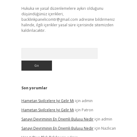
Hukuka ve yasal düzenlemelere aykırı olduğunu
düşündüğünüz içerikleri,
backlinkpanelicomtr@gmail.com
adresine bildirmeniz
halinde, ilgili içerikler yasal süre içerisinde sitemizden
kaldırılacaktır.
Arama
Son yorumlar
Hametan Sivilcelere Iyi Gelir Mi
için
admin
Hametan Sivilcelere Iyi Gelir Mi
için
Patron
Sanayi Devriminin En Önemli Buluşu Nedir
için
admin
Sanayi Devriminin En Önemli Buluşu Nedir
için
Nazlıcan