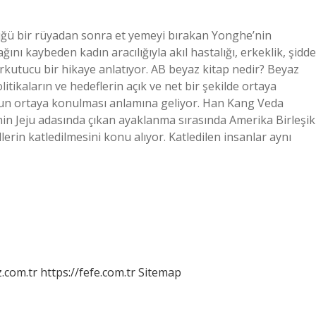
üğü bir rüyadan sonra et yemeyi bırakan Yonghe’nin
nı kaybeden kadın aracılığıyla akıl hastalığı, erkeklik, şidde
orkutucu bir hikaye anlatıyor. AB beyaz kitap nedir? Beyaz
itikaların ve hedeflerin açık ve net bir şekilde ortaya
zyonun ortaya konulması anlamına geliyor. Han Kang Veda
in Jeju adasında çıkan ayaklanma sırasında Amerika Birleşik
lerin katledilmesini konu alıyor. Katledilen insanlar aynı
z.com.tr
https://fefe.com.tr
Sitemap