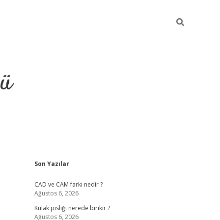
ğü
Sidebar
Son Yazılar
ilbet
vdcasino yeni giriş
vd
CAD ve CAM farkı nedir ?
Ağustos 6, 2026
Kulak pisliği nerede birikir ?
Ağustos 6, 2026