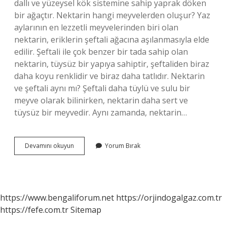
dallı ve yüzeysel kök sistemine sahip yaprak döken
bir ağaçtır. Nektarin hangi meyvelerden oluşur? Yaz
aylarının en lezzetli meyvelerinden biri olan
nektarin, eriklerin şeftali ağacına aşılanmasıyla elde
edilir. Şeftali ile çok benzer bir tada sahip olan
nektarin, tüysüz bir yapıya sahiptir, şeftaliden biraz
daha koyu renklidir ve biraz daha tatlıdır. Nektarin
ve şeftali aynı mı? Şeftali daha tüylü ve sulu bir
meyve olarak bilinirken, nektarin daha sert ve
tüysüz bir meyvedir. Aynı zamanda, nektarin…
Nektarin
Devamını okuyun
Yorum Bırak
Nedir
Vikipedi
https://www.bengaliforum.net
https://orjindogalgaz.com.tr
https://fefe.com.tr
Sitemap