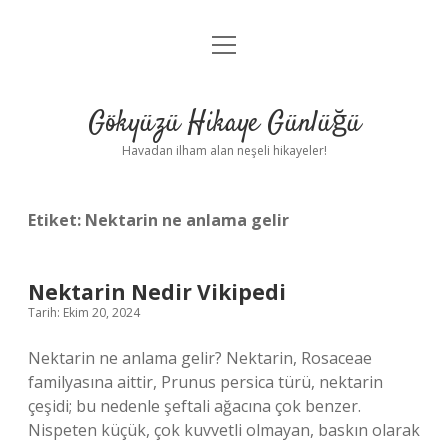
menüyü
Anasayfa
aç
Gizlilik Politikası
Gökyüzü Hikaye Günlüğü
Yasal Uyarı
Havadan ilham alan neşeli hikayeler!
Hakkımızda
Etiket:
Nektarin ne anlama gelir
Nektarin Nedir Vikipedi
Tarih: Ekim 20, 2024
Nektarin ne anlama gelir? Nektarin, Rosaceae
familyasına aittir, Prunus persica türü, nektarin
çeşidi; bu nedenle şeftali ağacına çok benzer.
Nispeten küçük, çok kuvvetli olmayan, baskın olarak