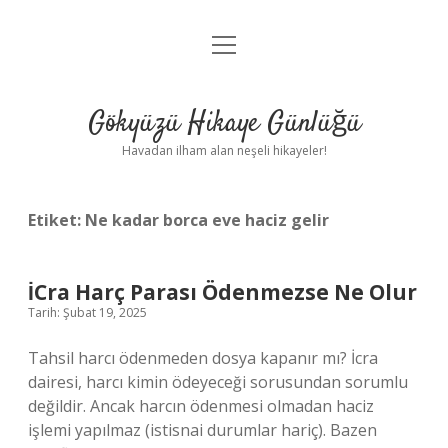
menüyü
Anasayfa
aç
Gizlilik Politikası
Gökyüzü Hikaye Günlüğü
Yasal Uyarı
Havadan ilham alan neşeli hikayeler!
Hakkımızda
Etiket:
Ne kadar borca eve haciz gelir
İCra Harç Parası Ödenmezse Ne Olur
Tarih: Şubat 19, 2025
Tahsil harcı ödenmeden dosya kapanır mı? İcra
dairesi, harcı kimin ödeyeceği sorusundan sorumlu
değildir. Ancak harcın ödenmesi olmadan haciz
işlemi yapılmaz (istisnai durumlar hariç). Bazen