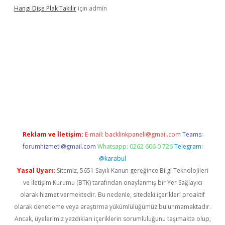
Hangi Dişe Plak Takılır
için
admin
i giriş
vdcasino giriş
https://www.betexper.xyz/
Reklam ve İletişim:
E-mail:
backlinkpaneli@gmail.com
Teams:
forumhizmeti@gmail.com
Whatsapp: 0262 606 0 726
Telegram:
@karabul
Yasal Uyarı:
Sitemiz, 5651 Sayılı Kanun gereğince Bilgi Teknolojileri
ve İletişim Kurumu (BTK) tarafından onaylanmış bir Yer Sağlayıcı
olarak hizmet vermektedir. Bu nedenle, sitedeki içerikleri proaktif
olarak denetleme veya araştırma yükümlülüğümüz bulunmamaktadır.
Ancak, üyelerimiz yazdıkları içeriklerin sorumluluğunu taşımakta olup,