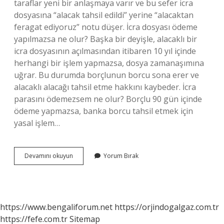
taraflar yeni bir anlaşmaya varır ve bu sefer icra
dosyasına “alacak tahsil edildi” yerine “alacaktan
feragat ediyoruz” notu düşer. İcra dosyası ödeme
yapılmazsa ne olur? Başka bir deyişle, alacaklı bir
icra dosyasının açılmasından itibaren 10 yıl içinde
herhangi bir işlem yapmazsa, dosya zamanaşımına
uğrar. Bu durumda borçlunun borcu sona erer ve
alacaklı alacağı tahsil etme hakkını kaybeder. İcra
parasını ödemezsem ne olur? Borçlu 90 gün içinde
ödeme yapmazsa, banka borcu tahsil etmek için
yasal işlem…
İCra
Devamını okuyun
Yorum Bırak
Harç
Parası
Ödenmezse
Ne
Olur
https://www.bengaliforum.net
https://orjindogalgaz.com.tr
https://fefe.com.tr
Sitemap