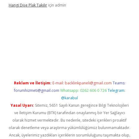
Hangi Dişe Plak Takılır
için
admin
i giriş
vdcasino giriş
https://www.betexper.xyz/
Reklam ve İletişim:
E-mail:
backlinkpaneli@gmail.com
Teams:
forumhizmeti@gmail.com
Whatsapp: 0262 606 0 726
Telegram:
@karabul
Yasal Uyarı:
Sitemiz, 5651 Sayılı Kanun gereğince Bilgi Teknolojileri
ve İletişim Kurumu (BTK) tarafından onaylanmış bir Yer Sağlayıcı
olarak hizmet vermektedir. Bu nedenle, sitedeki içerikleri proaktif
olarak denetleme veya araştırma yükümlülüğümüz bulunmamaktadır.
Ancak, üyelerimiz yazdıkları içeriklerin sorumluluğunu taşımakta olup,