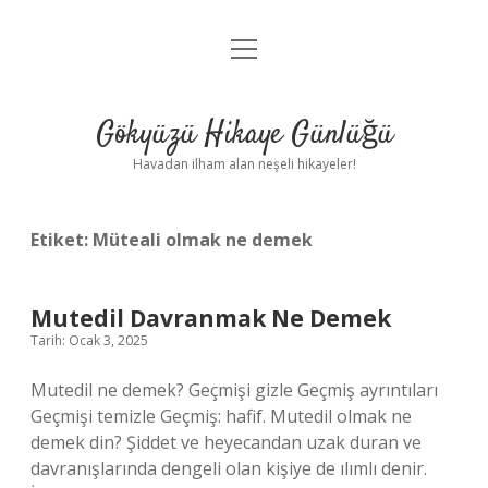
menüyü
Anasayfa
aç
Gizlilik Politikası
Gökyüzü Hikaye Günlüğü
Yasal Uyarı
Havadan ilham alan neşeli hikayeler!
Hakkımızda
Etiket:
Müteali olmak ne demek
Mutedil Davranmak Ne Demek
Tarih: Ocak 3, 2025
Mutedil ne demek? Geçmişi gizle Geçmiş ayrıntıları
Geçmişi temizle Geçmiş: hafif. Mutedil olmak ne
demek din? Şiddet ve heyecandan uzak duran ve
davranışlarında dengeli olan kişiye de ılımlı denir.