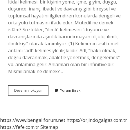
İtidal kelimesi, bir kişinin yeme, içme, giyim, duygu,
düşünce, inanç, ibadet ve davranış gibi bireysel ve
toplumsal hayatını ilgilendiren konularda dengeli ve
orta yolu tutmasını ifade eder. Mutedil ne demek
islâm? Sözlükler, “ılımlı” kelimesini “düşünce ve
davranışlarında aşırılık barındırmayan ölçülü, ılımlı,
ılımlı kişi” olarak tanımlıyor. (1) Kelimenin asıl temel
anlamı “adl” kelimesiyle ilişkilidir. Adl, “haklı olmak,
doğru davranmak, adaletle yönetmek, dengelemek”
vb. anlamına gelir. Anlamları olan bir infinitive’dir.
Mısmıllamak ne demek?…
Mutedil
Devamını okuyun
Yorum Bırak
Davranmak
Ne
Demek
https://www.bengaliforum.net
https://orjindogalgaz.com.tr
https://fefe.com.tr
Sitemap