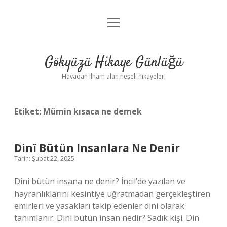
menüyü
Anasayfa
aç
Gizlilik Politikası
Gökyüzü Hikaye Günlüğü
Yasal Uyarı
Havadan ilham alan neşeli hikayeler!
Hakkımızda
Etiket:
Mümin kısaca ne demek
Dinî Bütün Insanlara Ne Denir
Tarih: Şubat 22, 2025
Dini bütün insana ne denir? İncil’de yazılan ve
hayranlıklarını kesintiye uğratmadan gerçekleştiren
emirleri ve yasakları takip edenler dini olarak
tanımlanır. Dini bütün insan nedir? Sadık kişi. Din