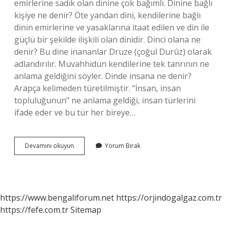
emirlerine sadık olan dinine çok bağımlı. Dinine bağlı
kişiye ne denir? Öte yandan dini, kendilerine bağlı
dinin emirlerine ve yasaklarına itaat edilen ve din ile
güçlü bir şekilde ilişkili olan dinidir. Dinci olana ne
denir? Bu dine inananlar Druze (çoğul Durûz) olarak
adlandırılır. Muvahhidun kendilerine tek tanrının ne
anlama geldiğini söyler. Dinde insana ne denir?
Arapça kelimeden türetilmiştir. “İnsan, insan
topluluğunun” ne anlama geldiği, insan türlerini
ifade eder ve bu tür her bireye…
Dinî
Devamını okuyun
Yorum Bırak
Bütün
Insanlara
Ne
Denir
https://www.bengaliforum.net
https://orjindogalgaz.com.tr
https://fefe.com.tr
Sitemap