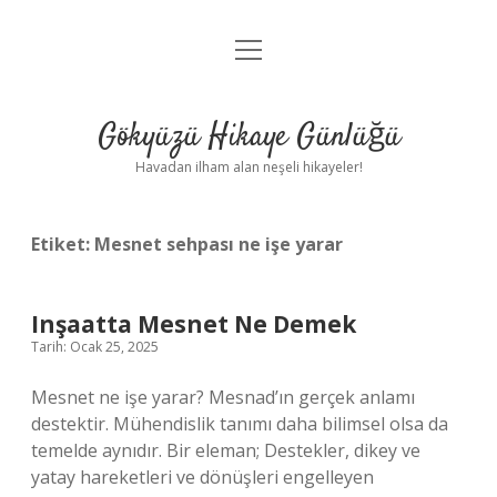
menüyü
Anasayfa
aç
Gizlilik Politikası
Gökyüzü Hikaye Günlüğü
Yasal Uyarı
Havadan ilham alan neşeli hikayeler!
Hakkımızda
Etiket:
Mesnet sehpası ne işe yarar
Inşaatta Mesnet Ne Demek
Tarih: Ocak 25, 2025
Mesnet ne işe yarar? Mesnad’ın gerçek anlamı
destektir. Mühendislik tanımı daha bilimsel olsa da
temelde aynıdır. Bir eleman; Destekler, dikey ve
yatay hareketleri ve dönüşleri engelleyen