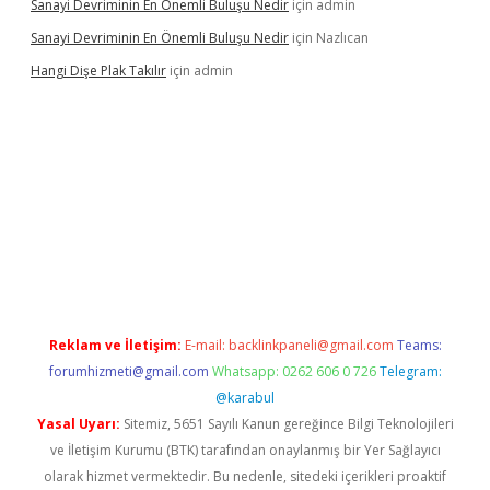
Sanayi Devriminin En Önemli Buluşu Nedir
için
admin
Sanayi Devriminin En Önemli Buluşu Nedir
için
Nazlıcan
Hangi Dişe Plak Takılır
için
admin
i giriş
vdcasino giriş
https://www.betexper.xyz/
Reklam ve İletişim:
E-mail:
backlinkpaneli@gmail.com
Teams:
forumhizmeti@gmail.com
Whatsapp: 0262 606 0 726
Telegram:
@karabul
Yasal Uyarı:
Sitemiz, 5651 Sayılı Kanun gereğince Bilgi Teknolojileri
ve İletişim Kurumu (BTK) tarafından onaylanmış bir Yer Sağlayıcı
olarak hizmet vermektedir. Bu nedenle, sitedeki içerikleri proaktif