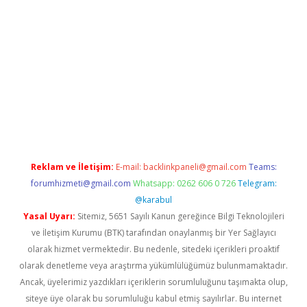
ni giriş
vdcasino giriş
https://www.betexper.xyz/
Reklam ve İletişim:
E-mail:
backlinkpaneli@gmail.com
Teams:
forumhizmeti@gmail.com
Whatsapp: 0262 606 0 726
Telegram:
@karabul
Yasal Uyarı:
Sitemiz, 5651 Sayılı Kanun gereğince Bilgi Teknolojileri
ve İletişim Kurumu (BTK) tarafından onaylanmış bir Yer Sağlayıcı
olarak hizmet vermektedir. Bu nedenle, sitedeki içerikleri proaktif
olarak denetleme veya araştırma yükümlülüğümüz bulunmamaktadır.
Ancak, üyelerimiz yazdıkları içeriklerin sorumluluğunu taşımakta olup,
siteye üye olarak bu sorumluluğu kabul etmiş sayılırlar. Bu internet