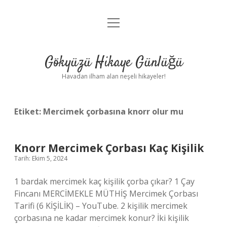
menüyü
Anasayfa
aç
Gizlilik Politikası
Gökyüzü Hikaye Günlüğü
Yasal Uyarı
Havadan ilham alan neşeli hikayeler!
Hakkımızda
Etiket:
Mercimek çorbasına knorr olur mu
Knorr Mercimek Çorbası Kaç Kişilik
Tarih: Ekim 5, 2024
1 bardak mercimek kaç kişilik çorba çıkar? 1 Çay
Fincanı MERCİMEKLE MÜTHİŞ Mercimek Çorbası
Tarifi (6 KİŞİLİK) – YouTube. 2 kişilik mercimek
çorbasına ne kadar mercimek konur? İki kişilik