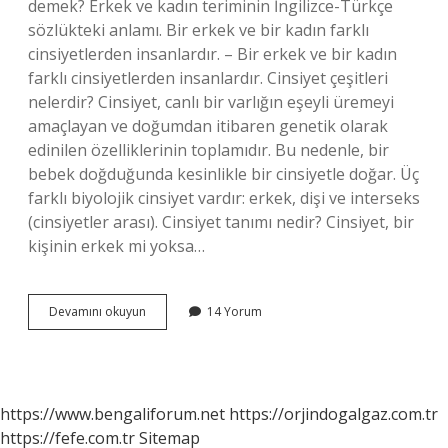
demek? Erkek ve kadın teriminin İngilizce-Türkçe
sözlükteki anlamı. Bir erkek ve bir kadın farklı
cinsiyetlerden insanlardır. – Bir erkek ve bir kadın
farklı cinsiyetlerden insanlardır. Cinsiyet çeşitleri
nelerdir? Cinsiyet, canlı bir varlığın eşeyli üremeyi
amaçlayan ve doğumdan itibaren genetik olarak
edinilen özelliklerinin toplamıdır. Bu nedenle, bir
bebek doğduğunda kesinlikle bir cinsiyetle doğar. Üç
farklı biyolojik cinsiyet vardır: erkek, dişi ve interseks
(cinsiyetler arası). Cinsiyet tanımı nedir? Cinsiyet, bir
kişinin erkek mi yoksa…
Cinsiyet
Devamını okuyun
14 Yorum
M
Ne
Demek
https://www.bengaliforum.net
https://orjindogalgaz.com.tr
https://fefe.com.tr
Sitemap