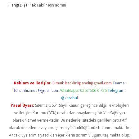
Hangi Dişe Plak Takılır
için
admin
i giriş
vdcasino giriş
https://www.betexper.xyz/
Reklam ve İletişim:
E-mail:
backlinkpaneli@gmail.com
Teams:
forumhizmeti@gmail.com
Whatsapp: 0262 606 0 726
Telegram:
@karabul
Yasal Uyarı:
Sitemiz, 5651 Sayılı Kanun gereğince Bilgi Teknolojileri
ve İletişim Kurumu (BTK) tarafından onaylanmış bir Yer Sağlayıcı
olarak hizmet vermektedir. Bu nedenle, sitedeki içerikleri proaktif
olarak denetleme veya araştırma yükümlülüğümüz bulunmamaktadır.
Ancak, üyelerimiz yazdıkları içeriklerin sorumluluğunu taşımakta olup,