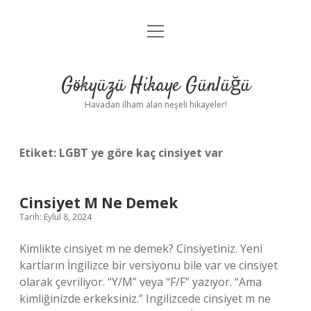
menüyü
Anasayfa
aç
Gizlilik Politikası
Gökyüzü Hikaye Günlüğü
Yasal Uyarı
Havadan ilham alan neşeli hikayeler!
Hakkımızda
Etiket:
LGBT ye göre kaç cinsiyet var
Cinsiyet M Ne Demek
Tarih: Eylül 8, 2024
Kimlikte cinsiyet m ne demek? Cinsiyetiniz. Yeni
kartların İngilizce bir versiyonu bile var ve cinsiyet
olarak çevriliyor. “Y/M” veya “F/F” yazıyor. “Ama
kimliğinizde erkeksiniz.” Ingilizcede cinsiyet m ne