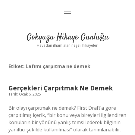
menüyü
Anasayfa
aç
Gizlilik Politikası
Gökyüzü Hikaye Günlüğü
Yasal Uyarı
Havadan ilham alan neşeli hikayeler!
Hakkımızda
Etiket:
Lafımı çarpıtma ne demek
Gerçekleri Çarpıtmak Ne Demek
Tarih: Ocak 6, 2025
Bir olayı çarpıtmak ne demek? First Draft’a göre
çarpıtılmış içerik, “bir konu veya bireyleri ilgilendiren
konuların bir yönünü yanlış temsil ederek bilginin
yanıltıcı şekilde kullanılması” olarak tanımlanabilir.