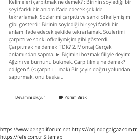
Kelimeleri çarpıtmak ne demek? : Birinin söylediği bir
şeyi farklı bir anlam ifade edecek şekilde
tekrarlamak. Sözlerimi çarpıttı ve sanki öfkeliymişim
gibi gösterdi.: Birinin söylediği bir şeyi farklı bir
anlam ifade edecek şekilde tekrarlamak. Sözlerimi
çarpıttı ve sanki öfkeliymişim gibi gösterdi.
Çarpıtmak ne demek TDK? 2. Montaj Gerçek
anlamından sapma. ► Biçimini bozmak fiiliyle deyim:
Ağzını ve burnunu bükmek. Çarpıtılmış ne demek?
edilgen f. (< çarpıt-ı-l-mak) Bir şeyin doğru yolundan
saptırmak, onu başka…
Gerçekleri
Devamını okuyun
Yorum Bırak
Çarpıtmak
Ne
Demek
https://www.bengaliforum.net
https://orjindogalgaz.com.tr
https://fefe.com.tr
Sitemap