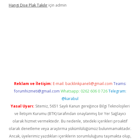
Hangi Dişe Plak Takılır
için
admin
i giriş
vdcasino giriş
https://www.betexper.xyz/
Reklam ve İletişim:
E-mail:
backlinkpaneli@gmail.com
Teams:
forumhizmeti@gmail.com
Whatsapp: 0262 606 0 726
Telegram:
@karabul
Yasal Uyarı:
Sitemiz, 5651 Sayılı Kanun gereğince Bilgi Teknolojileri
ve İletişim Kurumu (BTK) tarafından onaylanmış bir Yer Sağlayıcı
olarak hizmet vermektedir. Bu nedenle, sitedeki içerikleri proaktif
olarak denetleme veya araştırma yükümlülüğümüz bulunmamaktadır.
Ancak, üyelerimiz yazdıkları içeriklerin sorumluluğunu taşımakta olup,