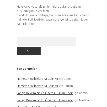
Hukuka ve yasal düzenlemelere aykırı olduğunu
düşündüğünüz içerikleri,
backlinkpanelicomtr@gmail.com
adresine bildirmeniz
halinde, ilgili içerikler yasal süre içerisinde sitemizden
kaldırılacaktır.
Arama
Son yorumlar
Hametan Sivilcelere Iyi Gelir Mi
için
admin
Hametan Sivilcelere Iyi Gelir Mi
için
Patron
Sanayi Devriminin En Önemli Buluşu Nedir
için
admin
Sanayi Devriminin En Önemli Buluşu Nedir
için
Nazlıcan