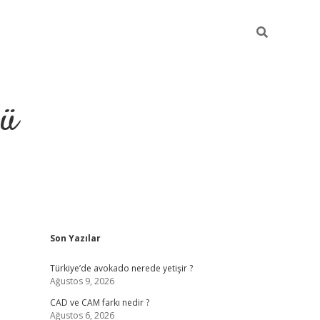
ğü
Sidebar
Son Yazılar
ilbet
vdcasino yeni giriş
vd
Türkiye’de avokado nerede yetişir ?
Ağustos 9, 2026
CAD ve CAM farkı nedir ?
Ağustos 6, 2026