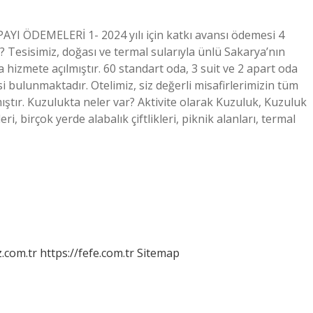
AYI ÖDEMELERİ 1- 2024 yılı için katkı avansı ödemesi 4
dı? Tesisimiz, doğası ve termal sularıyla ünlü Sakarya’nın
 hizmete açılmıştır. 60 standart oda, 3 suit ve 2 apart oda
 bulunmaktadır. Otelimiz, siz değerli misafirlerimizin tüm
ıştır. Kuzulukta neler var? Aktivite olarak Kuzuluk, Kuzuluk
i, birçok yerde alabalık çiftlikleri, piknik alanları, termal
z.com.tr
https://fefe.com.tr
Sitemap