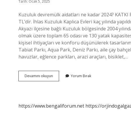
Tarih: Ocak 5, 2025
Kuzuluk devremülk aidatları ne kadar 2024? KATKI P
TL’dir. İhlas Kuzuluk Kaplıca Evleri kaç yılında yapıl
Akyazı ilçesine bağlı Kuzuluk bölgesinde 2004 yılında
olmak üzere toplam 65 odası ve 130 yatak kapasitesi
kişisel ihtiyaçları ve konforu düşünülerek tasarlanm
Tabiat Parkı, Aqua Park, Deniz Parkı, aile çay bahçeler
havuzlar, eğlence parkları, arazi araçları, bisiklet,…
Kuzulukta
Devamını okuyun
Yorum Bırak
Kaç
Daire
Var
https://www.bengaliforum.net
https://orjindogalga