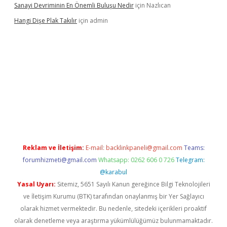
Sanayi Devriminin En Önemli Buluşu Nedir
için
Nazlıcan
Hangi Dişe Plak Takılır
için
admin
i giriş
vdcasino giriş
https://www.betexper.xyz/
Reklam ve İletişim:
E-mail:
backlinkpaneli@gmail.com
Teams:
forumhizmeti@gmail.com
Whatsapp: 0262 606 0 726
Telegram:
@karabul
Yasal Uyarı:
Sitemiz, 5651 Sayılı Kanun gereğince Bilgi Teknolojileri
ve İletişim Kurumu (BTK) tarafından onaylanmış bir Yer Sağlayıcı
olarak hizmet vermektedir. Bu nedenle, sitedeki içerikleri proaktif
olarak denetleme veya araştırma yükümlülüğümüz bulunmamaktadır.