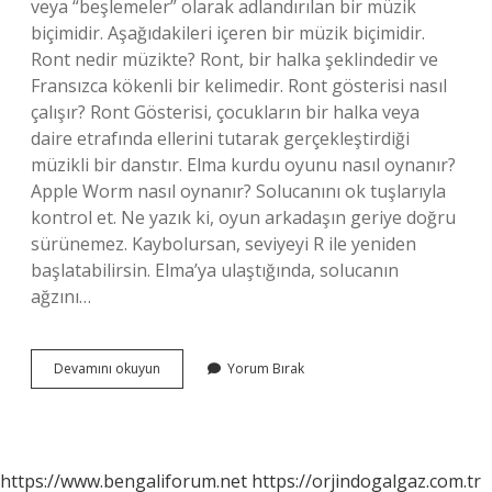
veya “beşlemeler” olarak adlandırılan bir müzik
biçimidir. Aşağıdakileri içeren bir müzik biçimidir.
Ront nedir müzikte? Ront, bir halka şeklindedir ve
Fransızca kökenli bir kelimedir. Ront gösterisi nasıl
çalışır? Ront Gösterisi, çocukların bir halka veya
daire etrafında ellerini tutarak gerçekleştirdiği
müzikli bir danstır. Elma kurdu oyunu nasıl oynanır?
Apple Worm nasıl oynanır? Solucanını ok tuşlarıyla
kontrol et. Ne yazık ki, oyun arkadaşın geriye doğru
sürünemez. Kaybolursan, seviyeyi R ile yeniden
başlatabilirsin. Elma’ya ulaştığında, solucanın
ağzını…
Ront
Devamını okuyun
Yorum Bırak
Yapmak
Nedir
https://www.bengaliforum.net
https://orjindogalgaz.com.tr