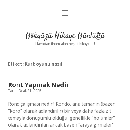
menüyü
Anasayfa
aç
Gizlilik Politikası
Gökyüzü Hikaye Günlüğü
Yasal Uyarı
Havadan ilham alan neşeli hikayeler!
Hakkımızda
Etiket:
Kurt oyunu nasıl
Ront Yapmak Nedir
Tarih: Ocak 31, 2025
Rond çalışması nedir? Rondo, ana temanın (bazen
“koro” olarak adlandırılır) bir veya daha fazla zıt
temayla dönüşümlü olduğu, genellikle “bölümler”
olarak adlandırılan ancak bazen “araya girmeler”