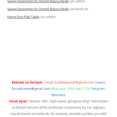
Sanayi Devriminin En Önemli Buluşu Nedir
için
admin
Sanayi Devriminin En Önemli Buluşu Nedir
için
Nazlıcan
Hangi Dişe Plak Takılır
için
admin
 yeni giriş
vdcasino giriş
https://www.betexper.xyz/
Reklam ve İletişim:
E-mail:
backlinkpaneli@gmail.com
Teams:
forumhizmeti@gmail.com
Whatsapp: 0262 606 0 726
Telegram:
@karabul
Yasal Uyarı:
Sitemiz, 5651 Sayılı Kanun gereğince Bilgi Teknolojileri
ve İletişim Kurumu (BTK) tarafından onaylanmış bir Yer Sağlayıcı
olarak hizmet vermektedir. Bu nedenle, sitedeki içerikleri proaktif