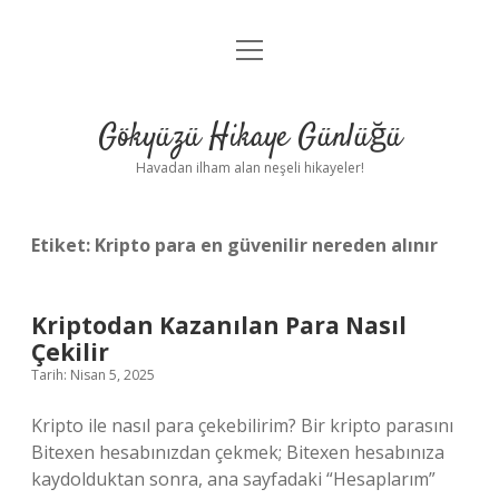
menüyü
Anasayfa
aç
Gizlilik Politikası
Gökyüzü Hikaye Günlüğü
Yasal Uyarı
Havadan ilham alan neşeli hikayeler!
Hakkımızda
Etiket:
Kripto para en güvenilir nereden alınır
Kriptodan Kazanılan Para Nasıl
Çekilir
Tarih: Nisan 5, 2025
Kripto ile nasıl para çekebilirim? Bir kripto parasını
Bitexen hesabınızdan çekmek; Bitexen hesabınıza
kaydolduktan sonra, ana sayfadaki “Hesaplarım”