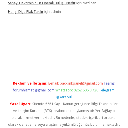
Sanayi Devriminin En Önemli Buluşu Nedir
için
Nazlıcan
Hangi Dişe Plak Takılır
için
admin
i giriş
vdcasino giriş
https://www.betexper.xyz/
Reklam ve İletişim:
E-mail:
backlinkpaneli@gmail.com
Teams:
forumhizmeti@gmail.com
Whatsapp: 0262 606 0 726
Telegram:
@karabul
Yasal Uyarı:
Sitemiz, 5651 Sayılı Kanun gereğince Bilgi Teknolojileri
ve İletişim Kurumu (BTK) tarafından onaylanmış bir Yer Sağlayıcı
olarak hizmet vermektedir. Bu nedenle, sitedeki içerikleri proaktif
olarak denetleme veya araştırma yükümlülüğümüz bulunmamaktadır.