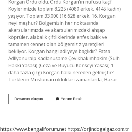
Korgan Ordu oldu. Ordu Korgan’ın nüfusu kaç?
Köylerimizde toplam 8.225 (4080 erkek, 4145 kadın)
yaşıyor. Toplam 33.000 (16.628 erkek, 16. Korgan
neyi meşhur? Bölgemizin her noktasında
akarsularımızda ve akarsularımızdaki ahşap
köprüler, alabalık çiftliklerinde enfes balık ve
tamamen cennet olan bölgemiz ziyaretçileri
bekliyor. Korgan hangi adliyeye bağlıdır? Fatsa
Adllyonuralp Kadlanusame Çevikhakimhakim (Sulh
Hakkı Yasası) (Ceza ve Büyücü Konseyi Yasası) 1
daha fazla çizgi Korgan halkı nereden gelmiştir?
Türklerin Müslüman oldukları zamanlarda, Hazar…
Korgan
Devamını okuyun
Yorum Bırak
Ilçesi
Nereye
Bağlı
https://www.bengaliforum.net
https://orjindogalgaz.com.tr