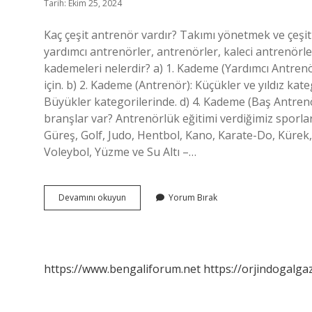
Tarih: Ekim 25, 2024
Kaç çeşit antrenör vardır? Takımı yönetmek ve çeşitl
yardımcı antrenörler, antrenörler, kaleci antrenörle
kademeleri nelerdir? a) 1. Kademe (Yardımcı Antren
için. b) 2. Kademe (Antrenör): Küçükler ve yıldız kat
Büyükler kategorilerinde. d) 4. Kademe (Baş Antrenö
branşlar var? Antrenörlük eğitimi verdiğimiz sporlar: 
Güreş, Golf, Judo, Hentbol, ​​Kano, Karate-Do, Küre
Voleybol, Yüzme ve Su Altı –…
Antrenör
Devamını okuyun
Yorum Bırak
Tarzları
Nelerdir
https://www.bengaliforum.net
https://orjindogalga