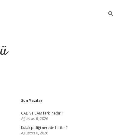
ğü
Sidebar
Son Yazılar
ilbet
vdcasino yeni giriş
vd
CAD ve CAM farkı nedir ?
Ağustos 6, 2026
Kulak pisliği nerede birikir ?
Ağustos 6, 2026