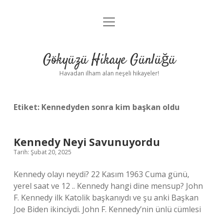
menüyü
Anasayfa
aç
Gizlilik Politikası
Gökyüzü Hikaye Günlüğü
Yasal Uyarı
Havadan ilham alan neşeli hikayeler!
Hakkımızda
Etiket:
Kennedyden sonra kim başkan oldu
Kennedy Neyi Savunuyordu
Tarih: Şubat 20, 2025
Kennedy olayı neydi? 22 Kasım 1963 Cuma günü,
yerel saat ve 12 .. Kennedy hangi dine mensup? John
F. Kennedy ilk Katolik başkanıydı ve şu anki Başkan
Joe Biden ikinciydi. John F. Kennedy’nin ünlü cümlesi