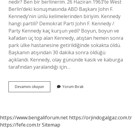
nedir? Ben bir berlinerim. 26 Haziran 1963’te West
Berlin’deki konuşmasında ABD Başkanı John F.
Kennedy’nin ünlü kelimelerinden biriyim. Kennedy
hangi partili? Demokrat Parti John F. Kennedy /
Party Kennedy kaç kurşun yedi? Boyun, boyun ve
kafadan üç top alan Kennedy, atıştan hemen sonra
park ülke hastanesine getirildiğinde sokakta öldü.
Başkanın atışından 30 dakika sonra öldüğü
açıklandı. Kennedy, olay gününde kasık ve kaburga
tarafından yaralandığı için…
Kennedy
Devamını okuyun
Yorum Bırak
Neyi
Savunuyordu
https://www.bengaliforum.net
https://orjindogalgaz.com.tr
https://fefe.com.tr
Sitemap