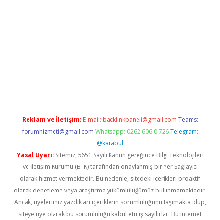
sino yeni giriş
vdcasino giriş
https://www.betexper.xyz/
Reklam ve İletişim:
E-mail:
backlinkpaneli@gmail.com
Teams:
forumhizmeti@gmail.com
Whatsapp: 0262 606 0 726
Telegram:
@karabul
Yasal Uyarı:
Sitemiz, 5651 Sayılı Kanun gereğince Bilgi Teknolojileri
ve İletişim Kurumu (BTK) tarafından onaylanmış bir Yer Sağlayıcı
olarak hizmet vermektedir. Bu nedenle, sitedeki içerikleri proaktif
olarak denetleme veya araştırma yükümlülüğümüz bulunmamaktadır.
Ancak, üyelerimiz yazdıkları içeriklerin sorumluluğunu taşımakta olup,
siteye üye olarak bu sorumluluğu kabul etmiş sayılırlar. Bu internet