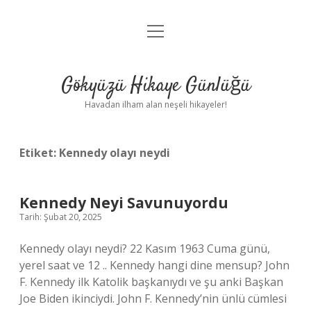
menüyü
Anasayfa
aç
Gizlilik Politikası
Gökyüzü Hikaye Günlüğü
Yasal Uyarı
Havadan ilham alan neşeli hikayeler!
Hakkımızda
Etiket:
Kennedy olayı neydi
Kennedy Neyi Savunuyordu
Tarih: Şubat 20, 2025
Kennedy olayı neydi? 22 Kasım 1963 Cuma günü,
yerel saat ve 12 .. Kennedy hangi dine mensup? John
F. Kennedy ilk Katolik başkanıydı ve şu anki Başkan
Joe Biden ikinciydi. John F. Kennedy’nin ünlü cümlesi