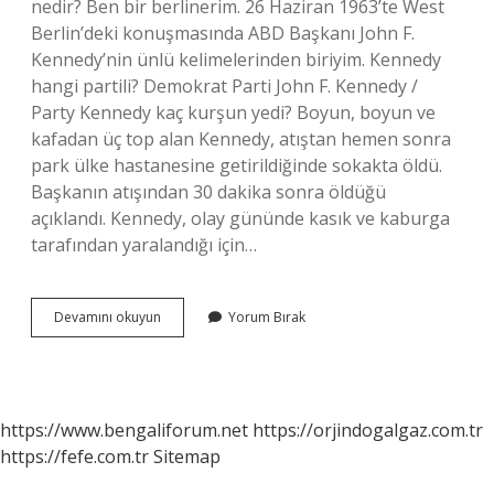
nedir? Ben bir berlinerim. 26 Haziran 1963’te West
Berlin’deki konuşmasında ABD Başkanı John F.
Kennedy’nin ünlü kelimelerinden biriyim. Kennedy
hangi partili? Demokrat Parti John F. Kennedy /
Party Kennedy kaç kurşun yedi? Boyun, boyun ve
kafadan üç top alan Kennedy, atıştan hemen sonra
park ülke hastanesine getirildiğinde sokakta öldü.
Başkanın atışından 30 dakika sonra öldüğü
açıklandı. Kennedy, olay gününde kasık ve kaburga
tarafından yaralandığı için…
Kennedy
Devamını okuyun
Yorum Bırak
Neyi
Savunuyordu
https://www.bengaliforum.net
https://orjindogalgaz.com.tr
https://fefe.com.tr
Sitemap