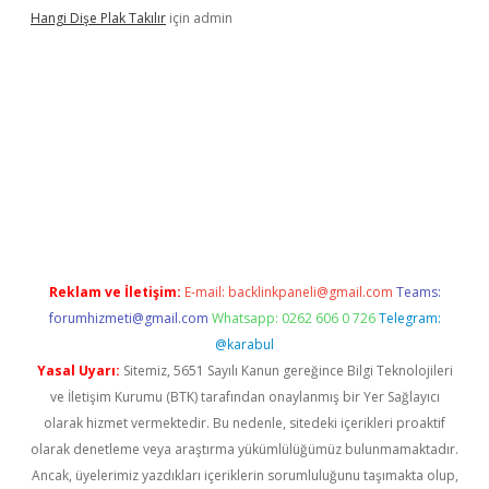
Hangi Dişe Plak Takılır
için
admin
 giriş
vdcasino giriş
https://www.betexper.xyz/
Reklam ve İletişim:
E-mail:
backlinkpaneli@gmail.com
Teams:
forumhizmeti@gmail.com
Whatsapp: 0262 606 0 726
Telegram:
@karabul
Yasal Uyarı:
Sitemiz, 5651 Sayılı Kanun gereğince Bilgi Teknolojileri
ve İletişim Kurumu (BTK) tarafından onaylanmış bir Yer Sağlayıcı
olarak hizmet vermektedir. Bu nedenle, sitedeki içerikleri proaktif
olarak denetleme veya araştırma yükümlülüğümüz bulunmamaktadır.
Ancak, üyelerimiz yazdıkları içeriklerin sorumluluğunu taşımakta olup,