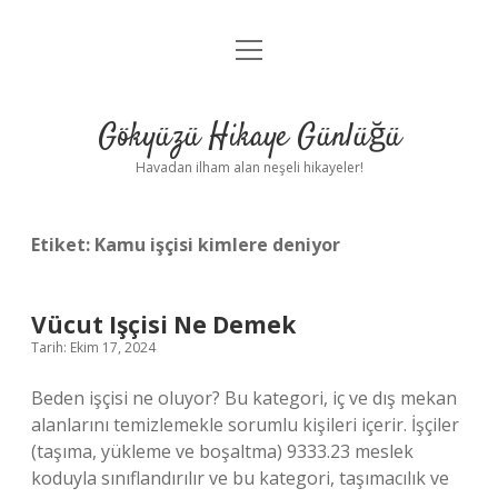
menüyü
Anasayfa
aç
Gizlilik Politikası
Gökyüzü Hikaye Günlüğü
Yasal Uyarı
Havadan ilham alan neşeli hikayeler!
Hakkımızda
Etiket:
Kamu işçisi kimlere deniyor
Vücut Işçisi Ne Demek
Tarih: Ekim 17, 2024
Beden işçisi ne oluyor? Bu kategori, iç ve dış mekan
alanlarını temizlemekle sorumlu kişileri içerir. İşçiler
(taşıma, yükleme ve boşaltma) 9333.23 meslek
koduyla sınıflandırılır ve bu kategori, taşımacılık ve