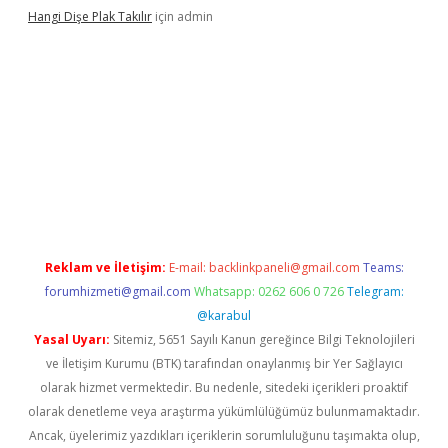
Hangi Dişe Plak Takılır
için
admin
i giriş
vdcasino giriş
https://www.betexper.xyz/
Reklam ve İletişim:
E-mail:
backlinkpaneli@gmail.com
Teams:
forumhizmeti@gmail.com
Whatsapp: 0262 606 0 726
Telegram:
@karabul
Yasal Uyarı:
Sitemiz, 5651 Sayılı Kanun gereğince Bilgi Teknolojileri
ve İletişim Kurumu (BTK) tarafından onaylanmış bir Yer Sağlayıcı
olarak hizmet vermektedir. Bu nedenle, sitedeki içerikleri proaktif
olarak denetleme veya araştırma yükümlülüğümüz bulunmamaktadır.
Ancak, üyelerimiz yazdıkları içeriklerin sorumluluğunu taşımakta olup,