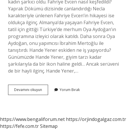
kadın şarkıcı oldu. Fahriye Evcen nasıl keşfedildi?
Yaprak Dökümü dizisinde canlandırdığı Necla
karakteriyle ünlenen Fahriye Evcen’in hikayesi ise
oldukça ilginç. Almanya’da yaşayan Fahriye Evcen,
tatil için gittiği Türkiye’de merhum Oya Aydoğan’ın
programına izleyici olarak katıldı. Daha sonra Oya
Aydoğan, onu yapımcısı İbrahim Mertoğlu ile
tanıştırdı. Hande Yener eskiden ne iş yapıyordu?
Günümüzde Hande Yener, giyim tarzı kadar
şarkılarıyla da bir ikon haline geldi… Ancak serüveni
de bir hayli ilginç. Hande Yener,…
Hande
Devamını okuyun
Yorum Bırak
Yener
Nasil
Keşfedildi
https://www.bengaliforum.net
https://orjindogalgaz.com.tr
https://fefe.com.tr
Sitemap