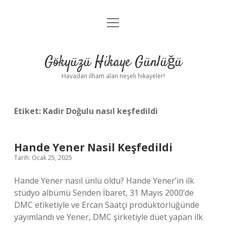
menüyü
Anasayfa
aç
Gizlilik Politikası
Gökyüzü Hikaye Günlüğü
Yasal Uyarı
Havadan ilham alan neşeli hikayeler!
Hakkımızda
Etiket:
Kadir Doğulu nasıl keşfedildi
Hande Yener Nasil Keşfedildi
Tarih: Ocak 25, 2025
Hande Yener nasıl ünlü oldu? Hande Yener’in ilk
stüdyo albümü Senden İbaret, 31 Mayıs 2000’de
DMC etiketiyle ve Ercan Saatçi prodüktörlüğünde
yayımlandı ve Yener, DMC şirketiyle düet yapan ilk