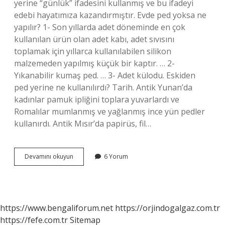
yerine “günlük” ifadesini kullanmış ve bu ifadeyi
edebi hayatımıza kazandırmıştır. Evde ped yoksa ne
yapılır? 1- Son yıllarda adet döneminde en çok
kullanılan ürün olan adet kabı, adet sıvısını
toplamak için yıllarca kullanılabilen silikon
malzemeden yapılmış küçük bir kaptır. … 2-
Yıkanabilir kumaş ped. … 3- Adet külodu. Eskiden
ped yerine ne kullanılırdı? Tarih. Antik Yunan’da
kadınlar pamuk ipliğini toplara yuvarlardı ve
Romalılar mumlanmış ve yağlanmış ince yün pedler
kullanırdı. Antik Mısır’da papirüs, fil…
Günlük
Devamını okuyun
6 Yorum
Ped
Yerine
Ne
Kullanabiliriz
https://www.bengaliforum.net
https://orjindogalgaz.com.tr
https://fefe.com.tr
Sitemap