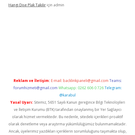
Hangi Dişe Plak Takılır
için
admin
 giriş
vdcasino giriş
https://www.betexper.xyz/
Reklam ve İletişim:
E-mail:
backlinkpaneli@gmail.com
Teams:
forumhizmeti@gmail.com
Whatsapp: 0262 606 0 726
Telegram:
@karabul
Yasal Uyarı:
Sitemiz, 5651 Sayılı Kanun gereğince Bilgi Teknolojileri
ve İletişim Kurumu (BTK) tarafından onaylanmış bir Yer Sağlayıcı
olarak hizmet vermektedir. Bu nedenle, sitedeki içerikleri proaktif
olarak denetleme veya araştırma yükümlülüğümüz bulunmamaktadır.
Ancak, üyelerimiz yazdıkları içeriklerin sorumluluğunu taşımakta olup,