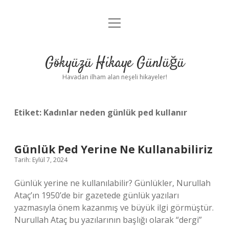
menüyü
Anasayfa
aç
Gizlilik Politikası
Gökyüzü Hikaye Günlüğü
Yasal Uyarı
Havadan ilham alan neşeli hikayeler!
Hakkımızda
Etiket:
Kadınlar neden günlük ped kullanır
Günlük Ped Yerine Ne Kullanabiliriz
Tarih: Eylül 7, 2024
Günlük yerine ne kullanılabilir? Günlükler, Nurullah
Ataç’ın 1950’de bir gazetede günlük yazıları
yazmasıyla önem kazanmış ve büyük ilgi görmüştür.
Nurullah Ataç bu yazılarının başlığı olarak “dergi”