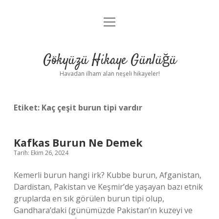
menüyü
Anasayfa
aç
Gizlilik Politikası
Gökyüzü Hikaye Günlüğü
Yasal Uyarı
Havadan ilham alan neşeli hikayeler!
Hakkımızda
Etiket:
Kaç çeşit burun tipi vardır
Kafkas Burun Ne Demek
Tarih: Ekim 26, 2024
Kemerli burun hangi irk? Kubbe burun, Afganistan,
Dardistan, Pakistan ve Keşmir’de yaşayan bazı etnik
gruplarda en sık görülen burun tipi olup,
Gandhara’daki (günümüzde Pakistan’ın kuzeyi ve