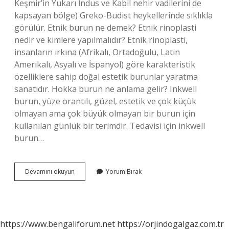
Keşmir’in Yukarı İndus ve Kabil nehir vadilerini de
kapsayan bölge) Greko-Budist heykellerinde sıklıkla
görülür. Etnik burun ne demek? Etnik rinoplasti
nedir ve kimlere yapılmalıdır? Etnik rinoplasti,
insanların ırkına (Afrikalı, Ortadoğulu, Latin
Amerikalı, Asyalı ve İspanyol) göre karakteristik
özelliklere sahip doğal estetik burunlar yaratma
sanatıdır. Hokka burun ne anlama gelir? Inkwell
burun, yüze orantılı, güzel, estetik ve çok küçük
olmayan ama çok büyük olmayan bir burun için
kullanılan günlük bir terimdir. Tedavisi için inkwell
burun…
Kafkas
Devamını okuyun
Yorum Bırak
Burun
Ne
Demek
https://www.bengaliforum.net
https://orjindogalgaz.com.tr