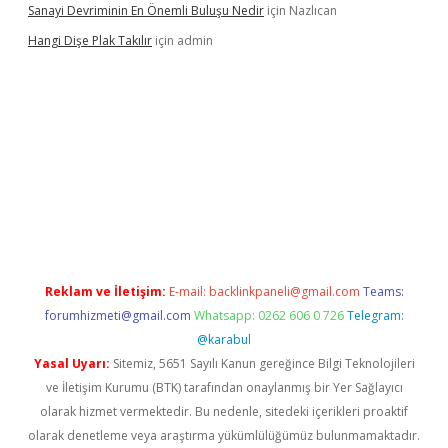
Sanayi Devriminin En Önemli Buluşu Nedir
için
Nazlıcan
Hangi Dişe Plak Takılır
için
admin
 giriş
vdcasino giriş
https://www.betexper.xyz/
Reklam ve İletişim:
E-mail:
backlinkpaneli@gmail.com
Teams:
forumhizmeti@gmail.com
Whatsapp: 0262 606 0 726
Telegram:
@karabul
Yasal Uyarı:
Sitemiz, 5651 Sayılı Kanun gereğince Bilgi Teknolojileri
ve İletişim Kurumu (BTK) tarafından onaylanmış bir Yer Sağlayıcı
olarak hizmet vermektedir. Bu nedenle, sitedeki içerikleri proaktif
olarak denetleme veya araştırma yükümlülüğümüz bulunmamaktadır.