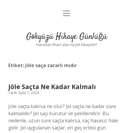
menüyü
Anasayfa
aç
Gizlilik Politikası
Gökyüzü Hikaye Günlüğü
Yasal Uyarı
Havadan ilham alan neşeli hikayeler!
Hakkımızda
Etiket:
Jöle saça zararlı mıdır
Jöle Saçta Ne Kadar Kalmalı
Tarih: Eylül 7, 2024
Jöle saçta kalırsa ne olur? Jel saçta ne kadar süre
kalmalıdır? Jel saçı kurutur ve şekillendirir. Bu
nedenle, uzun süre saçta kalırsa, saç havasız hale
gelir. Jel uygulanan saçlar, en geç ertesi gün