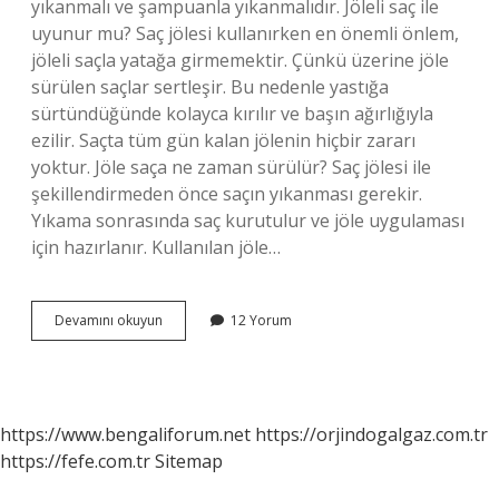
yıkanmalı ve şampuanla yıkanmalıdır. Jöleli saç ile
uyunur mu? Saç jölesi kullanırken en önemli önlem,
jöleli saçla yatağa girmemektir. Çünkü üzerine jöle
sürülen saçlar sertleşir. Bu nedenle yastığa
sürtündüğünde kolayca kırılır ve başın ağırlığıyla
ezilir. Saçta tüm gün kalan jölenin hiçbir zararı
yoktur. Jöle saça ne zaman sürülür? Saç jölesi ile
şekillendirmeden önce saçın yıkanması gerekir.
Yıkama sonrasında saç kurutulur ve jöle uygulaması
için hazırlanır. Kullanılan jöle…
Jöle
Devamını okuyun
12 Yorum
Saçta
Ne
Kadar
Kalmalı
https://www.bengaliforum.net
https://orjindogalgaz.com.tr
https://fefe.com.tr
Sitemap