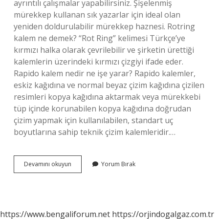
ayrıntılı çalışmalar yapabilirsiniz. Şişelenmiş
mürekkep kullanan sık yazarlar için ideal olan
yeniden doldurulabilir mürekkep haznesi. Rotring
kalem ne demek? “Rot Ring” kelimesi Türkçe’ye
kırmızı halka olarak çevrilebilir ve şirketin ürettiği
kalemlerin üzerindeki kırmızı çizgiyi ifade eder.
Rapido kalem nedir ne işe yarar? Rapido kalemler,
eskiz kağıdına ve normal beyaz çizim kağıdına çizilen
resimleri kopya kağıdına aktarmak veya mürekkebi
tüp içinde korunabilen kopya kağıdına doğrudan
çizim yapmak için kullanılabilen, standart uç
boyutlarına sahip teknik çizim kalemleridir.…
İSograf
Devamını okuyun
Yorum Bırak
Kalemi
Nedir
https://www.bengaliforum.net
https://orjindogalgaz.com.tr