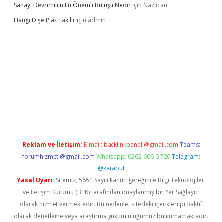
Sanayi Devriminin En Önemli Buluşu Nedir
için
Nazlıcan
Hangi Dişe Plak Takılır
için
admin
i giriş
vdcasino giriş
https://www.betexper.xyz/
Reklam ve İletişim:
E-mail:
backlinkpaneli@gmail.com
Teams:
forumhizmeti@gmail.com
Whatsapp: 0262 606 0 726
Telegram:
@karabul
Yasal Uyarı:
Sitemiz, 5651 Sayılı Kanun gereğince Bilgi Teknolojileri
ve İletişim Kurumu (BTK) tarafından onaylanmış bir Yer Sağlayıcı
olarak hizmet vermektedir. Bu nedenle, sitedeki içerikleri proaktif
olarak denetleme veya araştırma yükümlülüğümüz bulunmamaktadır.