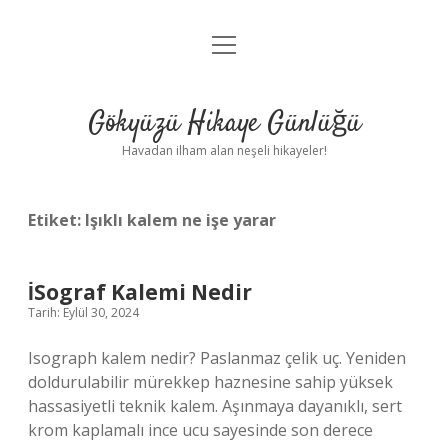
menüyü
Anasayfa
aç
Gizlilik Politikası
Gökyüzü Hikaye Günlüğü
Yasal Uyarı
Havadan ilham alan neşeli hikayeler!
Hakkımızda
Etiket:
Işıklı kalem ne işe yarar
İSograf Kalemi Nedir
Tarih: Eylül 30, 2024
Isograph kalem nedir? Paslanmaz çelik uç. Yeniden
doldurulabilir mürekkep haznesine sahip yüksek
hassasiyetli teknik kalem. Aşınmaya dayanıklı, sert
krom kaplamalı ince ucu sayesinde son derece