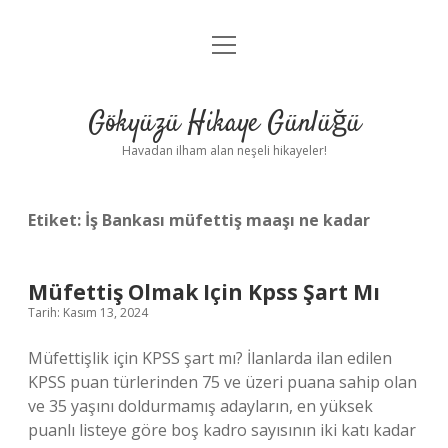
menüyü
Anasayfa
aç
Gizlilik Politikası
Gökyüzü Hikaye Günlüğü
Yasal Uyarı
Havadan ilham alan neşeli hikayeler!
Hakkımızda
Etiket:
İş Bankası müfettiş maaşı ne kadar
Müfettiş Olmak Için Kpss Şart Mı
Tarih: Kasım 13, 2024
Müfettişlik için KPSS şart mı? İlanlarda ilan edilen
KPSS puan türlerinden 75 ve üzeri puana sahip olan
ve 35 yaşını doldurmamış adayların, en yüksek
puanlı listeye göre boş kadro sayısının iki katı kadar