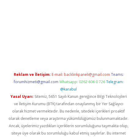
i giriş
vdcasino giriş
https://www.betexper.xyz/
Reklam ve İletişim:
E-mail:
backlinkpaneli@gmail.com
Teams:
forumhizmeti@gmail.com
Whatsapp: 0262 606 0 726
Telegram:
@karabul
Yasal Uyarı:
Sitemiz, 5651 Sayılı Kanun gereğince Bilgi Teknolojileri
ve İletişim Kurumu (BTK) tarafından onaylanmış bir Yer Sağlayıcı
olarak hizmet vermektedir. Bu nedenle, sitedeki içerikleri proaktif
olarak denetleme veya araştırma yükümlülüğümüz bulunmamaktadır.
Ancak, üyelerimiz yazdıkları içeriklerin sorumluluğunu taşımakta olup,
siteye üye olarak bu sorumluluğu kabul etmiş sayılırlar. Bu internet