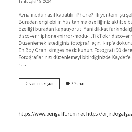
Tarih: Eylül 19, 2024
Ayna modu nasıl kapatılır iPhone? İlk yöntemi şu şe
Buradan erişilebilir. Yüz tanıma özelliğiniz aktifse
özelliği buradan kapatıyoruz. Yani dikkat farkındalı
discover › iphone-mirror-modu-…TikTok › discover ›
Düzenlemek istediğiniz fotoğrafı açın. Kırp’a dokunu
En Boy Oranı simgesine dokunun. Fotoğrafı 90 de
Fotoğraflarınızı düzenlemeyi bitirdiğinizde Kaydet’
› ›…
Iphone
Devamını okuyun
8 Yorum
Fotoğraf
Ters
Çevirme
Nasıl
Kapatılır
https://www.bengaliforum.net
https://orjindogalga