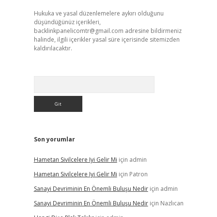
Hukuka ve yasal düzenlemelere aykırı olduğunu
düşündüğünüz içerikleri,
backlinkpanelicomtr@gmail.com
adresine bildirmeniz
halinde, ilgili içerikler yasal süre içerisinde sitemizden
kaldırılacaktır.
Arama
Son yorumlar
Hametan Sivilcelere Iyi Gelir Mi
için
admin
Hametan Sivilcelere Iyi Gelir Mi
için
Patron
Sanayi Devriminin En Önemli Buluşu Nedir
için
admin
Sanayi Devriminin En Önemli Buluşu Nedir
için
Nazlıcan