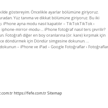
kilde göstereyim. Öncelikle ayarlar bölümüne giriyoruz.
 buradan. Yüz tanıma ve dikkat bölümüne giriyoruz. Bu iki
ğı. iPhone ayna modu nasıl kapatılır – TikTokTikTok ›
 iphone-mirror-modu-… iPhone fotoğraf nasıl ters çevrilir?
n. Fotoğrafı diğer en boy oranlarına (ör. kare) kırpmak için
rece döndürmek için Döndür simgesine dokunun. …
e dokunun – iPhone ve iPad – Google Fotoğraflar › Fotoğrafla
z.com.tr
https://fefe.com.tr
Sitemap