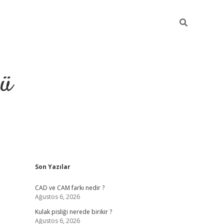
ğü
Sidebar
Son Yazılar
ilbet
vdcasino yeni giriş
vd
CAD ve CAM farkı nedir ?
Ağustos 6, 2026
Kulak pisliği nerede birikir ?
Ağustos 6, 2026