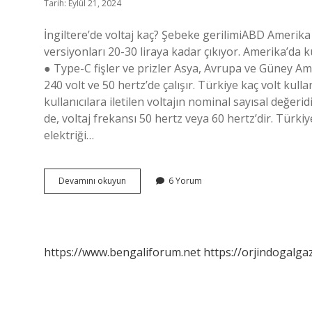
Tarih: Eylül 21, 2024
İngiltere’de voltaj kaç? Şebeke gerilimiABD Amerika
versiyonları 20-30 liraya kadar çıkıyor. Amerika’da ku
● Type-C fişler ve prizler Asya, Avrupa ve Güney Amer
240 volt ve 50 hertz’de çalışır. Türkiye kaç volt kull
kullanıcılara iletilen voltajın nominal sayısal değeri
de, voltaj frekansı 50 hertz veya 60 hertz’dir. Türkiye
elektriği…
Ingilterede
Devamını okuyun
6 Yorum
Voltaj
Ne
https://www.bengaliforum.net
https://orjindogalga