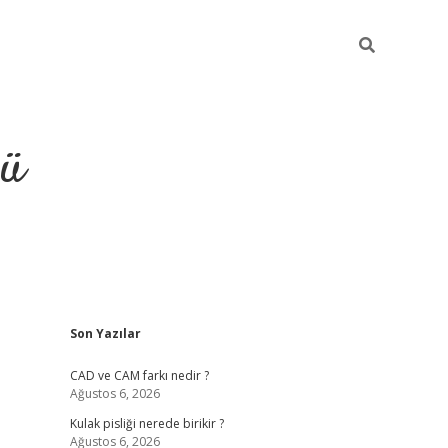
ğü
Sidebar
Son Yazılar
ilbet
vdcasino yeni giriş
vd
CAD ve CAM farkı nedir ?
Ağustos 6, 2026
Kulak pisliği nerede birikir ?
Ağustos 6, 2026