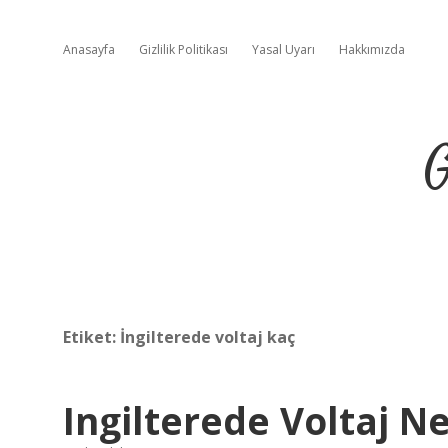
Anasayfa
Gizlilik Politikası
Yasal Uyarı
Hakkımızda
G
Etiket:
İngilterede voltaj kaç
Ingilterede Voltaj N