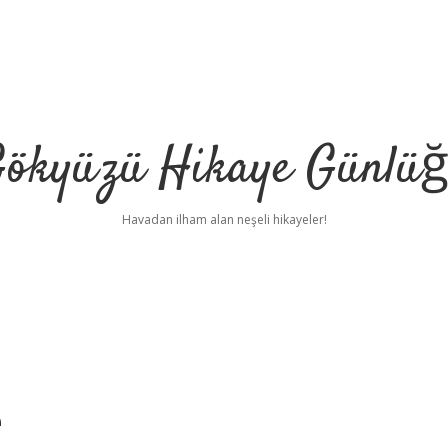
ökyüzü Hikaye Günlü
Havadan ilham alan neşeli hikayeler!
e