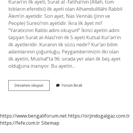
Kuran’ın ilk ayeti, Surat al -fatiha’nın (Allah, tüm
lobların efendisi) ilk ayeti olan Alhamdulilláhi Rabbil
Álem’in ayetidir. Son ayet, Nas Vennás (Jinn ve
People) Suresi’nin ayetidir. İkra ilk âyet mi?
“Yaratıcının Rabbi adını okuyun!” İkinci ayetin adını
taşıyan Surat al-Alasi’nin ilk 5 ayeti Kutsal Kur’an’ın
ilk ayetleridir. Kuranın ilk sözü nedir? Kur’an bilim
adamlarının çoğunluğu, Peygamberimizin ilki olan
ilk ayetin, Mushaf’ta 96. sırada yer alan ilk beş ayet
olduğuna inanıyor. Bu ayetin…
Kuranın
Devamını okuyun
Yorum Bırak
Ilk
Ayeti
Nedir
https://www.bengaliforum.net
https://orjindogalgaz.com.tr
https://fefe.com.tr
Sitemap