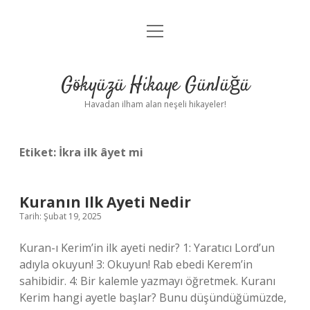
menüyü
Anasayfa
aç
Gizlilik Politikası
Gökyüzü Hikaye Günlüğü
Yasal Uyarı
Havadan ilham alan neşeli hikayeler!
Hakkımızda
Etiket:
İkra ilk âyet mi
Kuranın Ilk Ayeti Nedir
Tarih: Şubat 19, 2025
Kuran-ı Kerim’in ilk ayeti nedir? 1: Yaratıcı Lord’un
adıyla okuyun! 3: Okuyun! Rab ebedi Kerem’in
sahibidir. 4: Bir kalemle yazmayı öğretmek. Kuranı
Kerim hangi ayetle başlar? Bunu düşündüğümüzde,