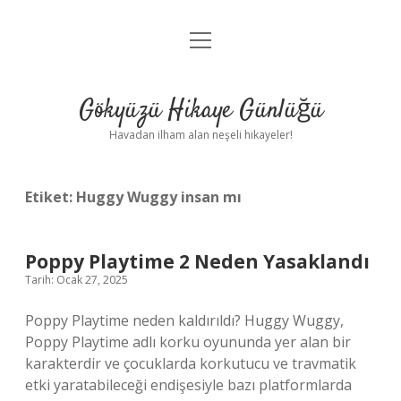
menüyü
Anasayfa
aç
Gizlilik Politikası
Gökyüzü Hikaye Günlüğü
Yasal Uyarı
Havadan ilham alan neşeli hikayeler!
Hakkımızda
Etiket:
Huggy Wuggy insan mı
Poppy Playtime 2 Neden Yasaklandı
Tarih: Ocak 27, 2025
Poppy Playtime neden kaldırıldı? Huggy Wuggy,
Poppy Playtime adlı korku oyununda yer alan bir
karakterdir ve çocuklarda korkutucu ve travmatik
etki yaratabileceği endişesiyle bazı platformlarda