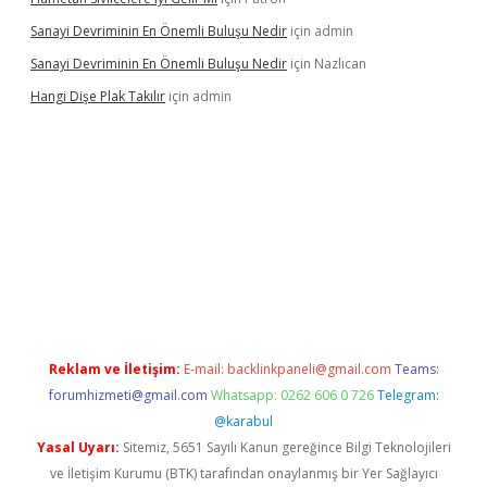
Sanayi Devriminin En Önemli Buluşu Nedir
için
admin
Sanayi Devriminin En Önemli Buluşu Nedir
için
Nazlıcan
Hangi Dişe Plak Takılır
için
admin
 giriş
vdcasino giriş
https://www.betexper.xyz/
Reklam ve İletişim:
E-mail:
backlinkpaneli@gmail.com
Teams:
forumhizmeti@gmail.com
Whatsapp: 0262 606 0 726
Telegram:
@karabul
Yasal Uyarı:
Sitemiz, 5651 Sayılı Kanun gereğince Bilgi Teknolojileri
ve İletişim Kurumu (BTK) tarafından onaylanmış bir Yer Sağlayıcı