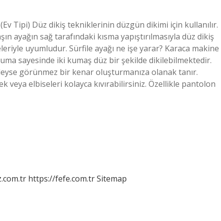
v Tipi) Düz dikiş tekniklerinin düzgün dikimi için kullanılır.
şın ayağın sağ tarafındaki kısma yapıştırılmasıyla düz dikiş
neleriyle uyumludur. Sürfile ayağı ne işe yarar? Karaca makine
ma sayesinde iki kumaş düz bir şekilde dikilebilmektedir.
edeyse görünmez bir kenar oluşturmanıza olanak tanır.
k veya elbiseleri kolayca kıvırabilirsiniz. Özellikle pantolon
z.com.tr
https://fefe.com.tr
Sitemap