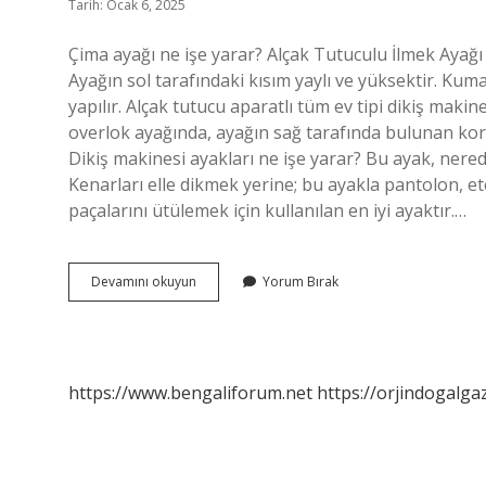
Tarih: Ocak 6, 2025
Çima ayağı ne işe yarar? Alçak Tutuculu İlmek Ayağı (E
Ayağın sol tarafındaki kısım yaylı ve yüksektir. Kuma
yapılır. Alçak tutucu aparatlı tüm ev tipi dikiş maki
overlok ayağında, ayağın sağ tarafında bulunan koru
Dikiş makinesi ayakları ne işe yarar? Bu ayak, ner
Kenarları elle dikmek yerine; bu ayakla pantolon, ete
paçalarını ütülemek için kullanılan en iyi ayaktır.…
Patchwork
Devamını okuyun
Yorum Bırak
Ayağı
Ne
Işe
Yarar
https://www.bengaliforum.net
https://orjindogalga