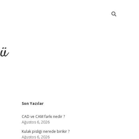
ğü
Sidebar
Son Yazılar
ilbet
vdcasino yeni giriş
vd
CAD ve CAM farkı nedir ?
Ağustos 6, 2026
Kulak pisliği nerede birikir ?
Ağustos 6, 2026