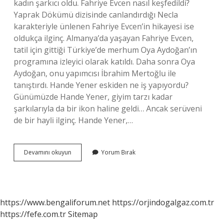
kadın şarkıcı oldu. Fahriye Evcen nasıl keşfedildi?
Yaprak Dökümü dizisinde canlandırdığı Necla
karakteriyle ünlenen Fahriye Evcen’in hikayesi ise
oldukça ilginç. Almanya’da yaşayan Fahriye Evcen,
tatil için gittiği Türkiye’de merhum Oya Aydoğan’ın
programına izleyici olarak katıldı. Daha sonra Oya
Aydoğan, onu yapımcısı İbrahim Mertoğlu ile
tanıştırdı. Hande Yener eskiden ne iş yapıyordu?
Günümüzde Hande Yener, giyim tarzı kadar
şarkılarıyla da bir ikon haline geldi… Ancak serüveni
de bir hayli ilginç. Hande Yener,…
Hande
Devamını okuyun
Yorum Bırak
Yener
Nasil
Keşfedildi
https://www.bengaliforum.net
https://orjindogalgaz.com.tr
https://fefe.com.tr
Sitemap