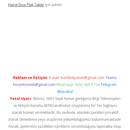
Hangi Dişe Plak Takılır
için
admin
 giriş
vdcasino giriş
https://www.betexper.xyz/
Reklam ve İletişim:
E-mail:
backlinkpaneli@gmail.com
Teams:
forumhizmeti@gmail.com
Whatsapp: 0262 606 0 726
Telegram:
@karabul
Yasal Uyarı:
Sitemiz, 5651 Sayılı Kanun gereğince Bilgi Teknolojileri
ve İletişim Kurumu (BTK) tarafından onaylanmış bir Yer Sağlayıcı
olarak hizmet vermektedir. Bu nedenle, sitedeki içerikleri proaktif
olarak denetleme veya araştırma yükümlülüğümüz bulunmamaktadır.
Ancak, üyelerimiz yazdıkları içeriklerin sorumluluğunu taşımakta olup,