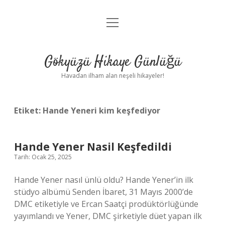
menüyü
Anasayfa
aç
Gizlilik Politikası
Gökyüzü Hikaye Günlüğü
Yasal Uyarı
Havadan ilham alan neşeli hikayeler!
Hakkımızda
Etiket:
Hande Yeneri kim keşfediyor
Hande Yener Nasil Keşfedildi
Tarih: Ocak 25, 2025
Hande Yener nasıl ünlü oldu? Hande Yener’in ilk
stüdyo albümü Senden İbaret, 31 Mayıs 2000’de
DMC etiketiyle ve Ercan Saatçi prodüktörlüğünde
yayımlandı ve Yener, DMC şirketiyle düet yapan ilk