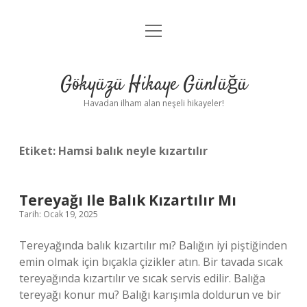
menüyü
Anasayfa
aç
Gizlilik Politikası
Gökyüzü Hikaye Günlüğü
Yasal Uyarı
Havadan ilham alan neşeli hikayeler!
Hakkımızda
Etiket:
Hamsi balık neyle kızartılır
Tereyağı Ile Balık Kızartılır Mı
Tarih: Ocak 19, 2025
Tereyağında balık kızartılır mı? Balığın iyi piştiğinden
emin olmak için bıçakla çizikler atın. Bir tavada sıcak
tereyağında kızartılır ve sıcak servis edilir. Balığa
tereyağı konur mu? Balığı karışımla doldurun ve bir