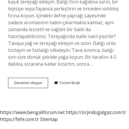
kaşık tereyağı ekleyin. Balığı fırın kağıdına sarın, bir
tepsiye veya fayansa yerleştirin ve önceden ısıtılmış
fırına koyun. İçindeki defne yaprağı sayesinde
sadece aromasının tadını çıkarmakla kalmaz, aynı
zamanda lezzetli ve sağlıklı bir balık da
hazırlayabilirsiniz. Tereyağında balık nasıl pişirilir?
Tavaya yağ ve tereyağı ekleyin ve ısıtın. Balığı unla
tozlayın ve fazlalığı silkeleyin. Tava ısınınca, balığı
sırtı size dönük şekilde yağa koyun. Bir tarafını 4-5
dakika, kızarana kadar kızartın, sonra…
Tereyağı
Devamını okuyun
Yorum Bırak
Ile
Balık
Kızartılır
Mı
https://www.bengaliforum.net
https://orjindogalgaz.com.tr
https://fefe.com.tr
Sitemap