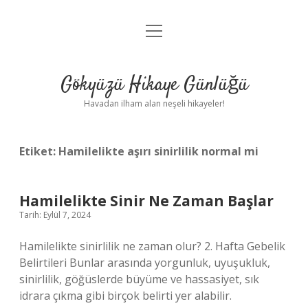
menüyü
Anasayfa
aç
Gizlilik Politikası
Gökyüzü Hikaye Günlüğü
Yasal Uyarı
Havadan ilham alan neşeli hikayeler!
Hakkımızda
Etiket:
Hamilelikte aşırı sinirlilik normal mi
Hamilelikte Sinir Ne Zaman Başlar
Tarih: Eylül 7, 2024
Hamilelikte sinirlilik ne zaman olur? 2. Hafta Gebelik
Belirtileri Bunlar arasında yorgunluk, uyuşukluk,
sinirlilik, göğüslerde büyüme ve hassasiyet, sık
idrara çıkma gibi birçok belirti yer alabilir.