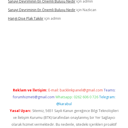
Sanayi Devriminin En Önemli Buluşu Nedir
için
admin
Sanayi Devriminin En Önemli Buluşu Nedir
için
Nazlıcan
Hangi Dişe Plak Takılır
için
admin
i giriş
vdcasino giriş
https://www.betexper.xyz/
Reklam ve İletişim:
E-mail:
backlinkpaneli@gmail.com
Teams:
forumhizmeti@gmail.com
Whatsapp: 0262 606 0 726
Telegram:
@karabul
Yasal Uyarı:
Sitemiz, 5651 Sayılı Kanun gereğince Bilgi Teknolojileri
ve İletişim Kurumu (BTK) tarafından onaylanmış bir Yer Sağlayıcı
olarak hizmet vermektedir. Bu nedenle, sitedeki içerikleri proaktif