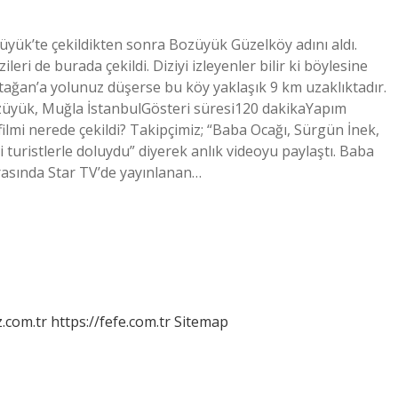
züyük’te çekildikten sonra Bozüyük Güzelköy adını aldı.
eri de burada çekildi. Diziyi izleyenler bilir ki böylesine
atağan’a yolunuz düşerse bu köy yaklaşık 9 km uzaklıktadır.
üyük, Muğla İstanbulGösteri süresi120 dakikaYapım
filmi nerede çekildi? Takipçimiz; “Baba Ocağı, Sürgün İnek,
li turistlerle doluydu” diyerek anlık videoyu paylaştı. Baba
arasında Star TV’de yayınlanan…
z.com.tr
https://fefe.com.tr
Sitemap