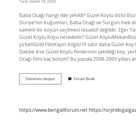
Tarih: Kasım 18, 2024
Baba Ocağı hangi ilde çekildi? Güzel Köylü dizisi Bo
Düriye’nin Kuğumları, Baba Ocağı ve Sürgün İnek dizil
samimi bir köyün seçilmesi tesadüf değildir. Eğer Y
Güzel Köylü Köyü nerededir? Güzel KöylüMekanBoz
şirketiGold FilmYayın bilgisi19 satır daha Güzel Koy 
Dabbe 4 ve Güzel Köylü filmlerinin çekildiği köy, yer
Ocağı filmi kaç bölüm? Bu yazıda 2008-2009 yılları 
Baba
Devamını okuyun
Yorum Bırak
Ocağı
Filmi
Nerede
Çekildi
https://www.bengaliforum.net
https://orjindogalga