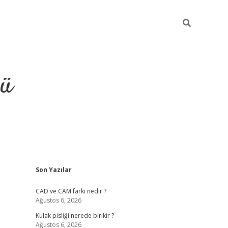
ğü
Sidebar
Son Yazılar
ilbet
vdcasino yeni giriş
vd
CAD ve CAM farkı nedir ?
Ağustos 6, 2026
Kulak pisliği nerede birikir ?
Ağustos 6, 2026