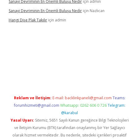
Sanayi Devriminin En Önemli Buluşu Nedir
için
admin
Sanayi Devriminin En Önemli Buluşu Nedir
için
Nazlıcan
Hangi Dişe Plak Takılır
için
admin
i giriş
vdcasino giriş
https://www.betexper.xyz/
Reklam ve İletişim:
E-mail:
backlinkpaneli@gmail.com
Teams:
forumhizmeti@gmail.com
Whatsapp: 0262 606 0 726
Telegram:
@karabul
Yasal Uyarı:
Sitemiz, 5651 Sayılı Kanun gereğince Bilgi Teknolojileri
ve İletişim Kurumu (BTK) tarafından onaylanmış bir Yer Sağlayıcı
olarak hizmet vermektedir. Bu nedenle, sitedeki içerikleri proaktif