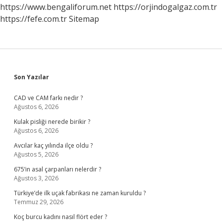
Nedir
https://www.bengaliforum.net
https://orjindogalgaz.com.tr
https://fefe.com.tr
Sitemap
Sidebar
Son Yazılar
CAD ve CAM farkı nedir ?
Ağustos 6, 2026
Kulak pisliği nerede birikir ?
Ağustos 6, 2026
Avcılar kaç yılında ilçe oldu ?
Ağustos 5, 2026
675’in asal çarpanları nelerdir ?
Ağustos 3, 2026
Türkiye’de ilk uçak fabrikası ne zaman kuruldu ?
Temmuz 29, 2026
Koç burcu kadını nasıl flört eder ?