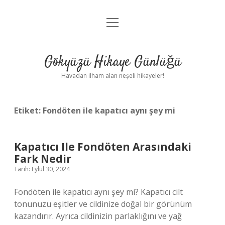
menüyü
Anasayfa
aç
Gizlilik Politikası
Gökyüzü Hikaye Günlüğü
Yasal Uyarı
Havadan ilham alan neşeli hikayeler!
Hakkımızda
Etiket:
Fondöten ile kapatıcı aynı şey mi
Kapatıcı Ile Fondöten Arasındaki
Fark Nedir
Tarih: Eylül 30, 2024
Fondöten ile kapatıcı aynı şey mi? Kapatıcı cilt
tonunuzu eşitler ve cildinize doğal bir görünüm
kazandırır. Ayrıca cildinizin parlaklığını ve yağ