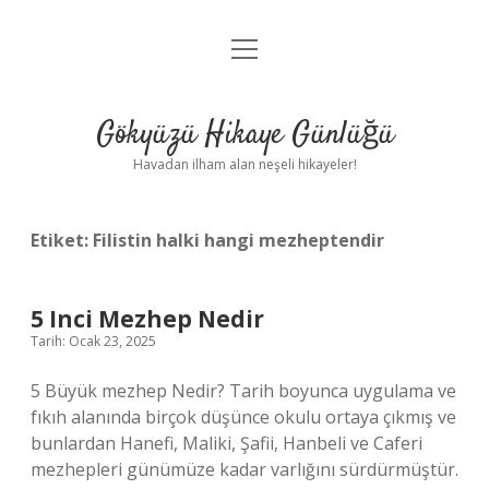
menüyü
Anasayfa
aç
Gizlilik Politikası
Gökyüzü Hikaye Günlüğü
Yasal Uyarı
Havadan ilham alan neşeli hikayeler!
Hakkımızda
Etiket:
Filistin halki hangi mezheptendir
5 Inci Mezhep Nedir
Tarih: Ocak 23, 2025
5 Büyük mezhep Nedir? Tarih boyunca uygulama ve
fıkıh alanında birçok düşünce okulu ortaya çıkmış ve
bunlardan Hanefi, Maliki, Şafii, Hanbeli ve Caferi
mezhepleri günümüze kadar varlığını sürdürmüştür.