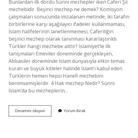
Bunlardan ilk dördü Sünni mezhepler iken Caferi Şii
mezhebidir. Beşinci mezhep ne demek? Komisyon
çalışmaları sonucunda imzalanan metinde, iki tarafın
birbirlerine karşı aşağılayıcı ifadeler kullanmaması,
İslam halifelerinin lanetlenmemesi, Caferiliğin
beşinci mezhep olarak tanınması kararlaştırıldı.
Türkler hangi mezhebe aittir? İslamiyet’le ilk
tanışmaları Emeviler döneminde gerçekleşen,
Abbasiler döneminde İslam dünyasıyla etkin temas
kuran ve büyük kitleler halinde İslam’ı kabul eden
Türklerin hemen hepsi Hanefi mezhebini
benimsemişlerdir. 4 Hak mezhep Nedir? Sünni
İslam’da bu mezheplerin…
5
Devamını okuyun
Yorum Bırak
Inci
Mezhep
Nedir