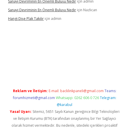
Sanayi Devriminin En Önemli Buluşu Nedir
için
admin
Sanayi Devriminin En Önemli Buluşu Nedir
için
Nazlıcan
Hangi Dişe Plak Takılır
için
admin
et
vdcasino yeni giriş
vdcasino giriş
https://www.betexper.xyz/
Reklam ve İletişim:
E-mail:
backlinkpaneli@gmail.com
Teams:
forumhizmeti@gmail.com
Whatsapp: 0262 606 0 726
Telegram:
@karabul
Yasal Uyarı:
Sitemiz, 5651 Sayılı Kanun gereğince Bilgi Teknolojileri
ve İletişim Kurumu (BTK) tarafından onaylanmış bir Yer Sağlayıcı
olarak hizmet vermektedir. Bu nedenle, sitedeki içerikleri proaktif