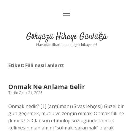
menüyü
Anasayfa
aç
Gizlilik Politikası
Gökyüzü Hikaye Günlüğü
Yasal Uyarı
Havadan ilham alan neşeli hikayeler!
Hakkımızda
Etiket:
Fiili nasıl anlarız
Onmak Ne Anlama Gelir
Tarih: Ocak 21, 2025
Onmak nedir? [1] (argüman) (Sivas lehçesi) Güzel bir
gün geçirmek, mutlu ve zengin olmak. Onmak fiili ne
demek? G. Clauson etimoloji sözlüğünde onmak
kelimesinin anlamını “solmak, sararmak” olarak