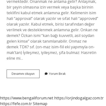
vermektedir. Onanmak ne anlama gelir? Anlaşmak,
bir şeyin olmasına izin vermek veya başka birinin
teklifini kabul etmek anlamına gelir. Kelimenin isim
hali “approval” olarak yazılır ve sıfat hali “approved”
olarak yazılır. Kabul etmek, birisi tarafından değer
verilmek ve desteklenmek anlamına gelir. Onkan ne
demek? Özkan ismi “kan bağı kuvvetli, asil soydan
gelen kimse” olarak tanımlanabilir. Onmaz ne
demek TDK? sıf. (on-maz isim-fiil eki yapımıyla on-
mak’tan) İyileşmez, iyileşmez, şifa bulmaz: Hasretin
eline mi…
Onmak
Devamını okuyun
Yorum Bırak
Ne
Anlama
Gelir
https://www.bengaliforum.net
https://orjindogalgaz.com.tr
https://fefe.com.tr
Sitemap