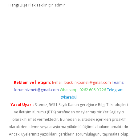
Hangi Dişe Plak Takılır
için
admin
 giriş
vdcasino giriş
https://www.betexper.xyz/
Reklam ve İletişim:
E-mail:
backlinkpaneli@gmail.com
Teams:
forumhizmeti@gmail.com
Whatsapp: 0262 606 0 726
Telegram:
@karabul
Yasal Uyarı:
Sitemiz, 5651 Sayılı Kanun gereğince Bilgi Teknolojileri
ve İletişim Kurumu (BTK) tarafından onaylanmış bir Yer Sağlayıcı
olarak hizmet vermektedir. Bu nedenle, sitedeki içerikleri proaktif
olarak denetleme veya araştırma yükümlülüğümüz bulunmamaktadır.
Ancak, üyelerimiz yazdıkları içeriklerin sorumluluğunu taşımakta olup,