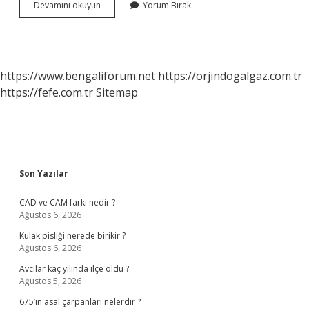
Fermantasyon
Devamını okuyun
Yorum Bırak
Sözlük
Anlamı
Nedir
https://www.bengaliforum.net
https://orjindogalgaz.com.tr
https://fefe.com.tr
Sitemap
Sidebar
Son Yazılar
CAD ve CAM farkı nedir ?
Ağustos 6, 2026
Kulak pisliği nerede birikir ?
Ağustos 6, 2026
Avcılar kaç yılında ilçe oldu ?
Ağustos 5, 2026
675’in asal çarpanları nelerdir ?