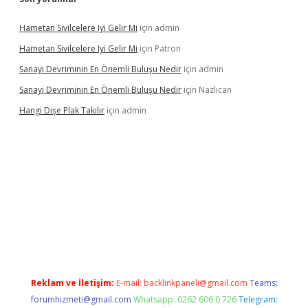
Hametan Sivilcelere Iyi Gelir Mi
için
admin
Hametan Sivilcelere Iyi Gelir Mi
için
Patron
Sanayi Devriminin En Önemli Buluşu Nedir
için
admin
Sanayi Devriminin En Önemli Buluşu Nedir
için
Nazlıcan
Hangi Dişe Plak Takılır
için
admin
i giriş
vdcasino giriş
https://www.betexper.xyz/
Reklam ve İletişim:
E-mail:
backlinkpaneli@gmail.com
Teams:
forumhizmeti@gmail.com
Whatsapp: 0262 606 0 726
Telegram: