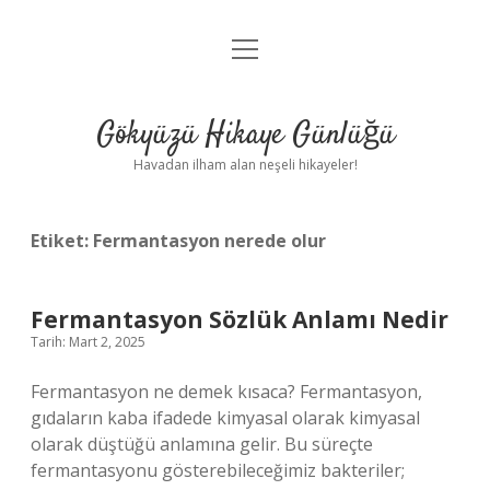
menüyü
Anasayfa
aç
Gizlilik Politikası
Gökyüzü Hikaye Günlüğü
Yasal Uyarı
Havadan ilham alan neşeli hikayeler!
Hakkımızda
Etiket:
Fermantasyon nerede olur
Fermantasyon Sözlük Anlamı Nedir
Tarih: Mart 2, 2025
Fermantasyon ne demek kısaca? Fermantasyon,
gıdaların kaba ifadede kimyasal olarak kimyasal
olarak düştüğü anlamına gelir. Bu süreçte
fermantasyonu gösterebileceğimiz bakteriler;