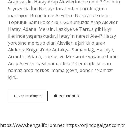
Arap vardır. Hatay Arap Alevilerine ne denir? Grubun
9. yüzyılda İbn Nusayr tarafından kurulduğuna
inanılıyor. Bu nedenle Alevilere Nusayri de denir.
Topluluk Sami kökenlidir. Günümüzde Arap Aleviler
Hatay, Adana, Mersin, Lazkiye ve Tartus gibi kıyı
illerinde yaşamaktadır. Hatay’ın neresi Alevi? Hatay
yöresine mensup olan Aleviler, ağırlıklı olarak
Akdeniz Bölgesi’nde Antakya, Samandağ, Harbiye,
Armutlu, Adana, Tarsus ve Mersin’de yaşamaktadır.
Arap Aleviler nasıl namaz kılar? Cemaatle kılınan
namazlarda herkes imama (şeyh) döner. “Namaz”
için…
Hatay
Devamını okuyun
Yorum Bırak
Arapları
Alevi
Mi
https://www.bengaliforum.net
https://orjindogalgaz.com.tr