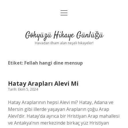
menüyü
Anasayfa
aç
Gizlilik Politikası
Gökyüzü Hikaye Günlüğü
Yasal Uyarı
Havadan ilham alan neşeli hikayeler!
Hakkımızda
Etiket:
Fellah hangi dine mensup
Hatay Arapları Alevi Mi
Tarih: Ekim 5, 2024
Hatay Araplarının hepsi Alevi mi? Hatay, Adana ve
Mersin gibi illerde yaşayan Arapların çoğu Arap
Alevi’dir. Hatay’da ayrıca bir Hristiyan Arap mahallesi
ve Antakya’nın merkezinde birkaç yüz Hristiyan