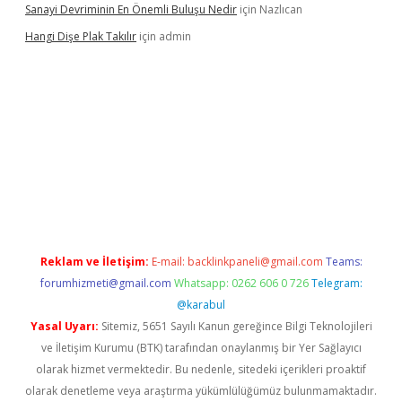
Sanayi Devriminin En Önemli Buluşu Nedir
için
Nazlıcan
Hangi Dişe Plak Takılır
için
admin
i giriş
vdcasino giriş
https://www.betexper.xyz/
Reklam ve İletişim:
E-mail:
backlinkpaneli@gmail.com
Teams:
forumhizmeti@gmail.com
Whatsapp: 0262 606 0 726
Telegram:
@karabul
Yasal Uyarı:
Sitemiz, 5651 Sayılı Kanun gereğince Bilgi Teknolojileri
ve İletişim Kurumu (BTK) tarafından onaylanmış bir Yer Sağlayıcı
olarak hizmet vermektedir. Bu nedenle, sitedeki içerikleri proaktif
olarak denetleme veya araştırma yükümlülüğümüz bulunmamaktadır.