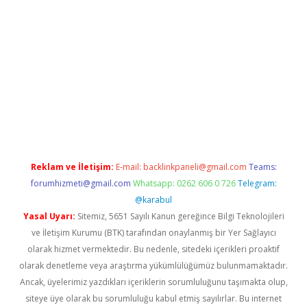
i giriş
vdcasino giriş
https://www.betexper.xyz/
Reklam ve İletişim:
E-mail:
backlinkpaneli@gmail.com
Teams:
forumhizmeti@gmail.com
Whatsapp: 0262 606 0 726
Telegram:
@karabul
Yasal Uyarı:
Sitemiz, 5651 Sayılı Kanun gereğince Bilgi Teknolojileri
ve İletişim Kurumu (BTK) tarafından onaylanmış bir Yer Sağlayıcı
olarak hizmet vermektedir. Bu nedenle, sitedeki içerikleri proaktif
olarak denetleme veya araştırma yükümlülüğümüz bulunmamaktadır.
Ancak, üyelerimiz yazdıkları içeriklerin sorumluluğunu taşımakta olup,
siteye üye olarak bu sorumluluğu kabul etmiş sayılırlar. Bu internet