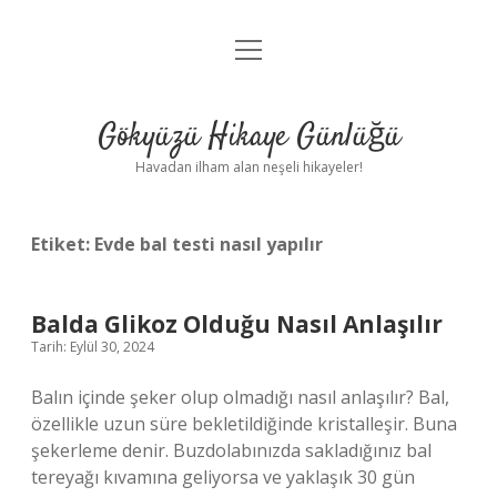
menüyü
Anasayfa
aç
Gizlilik Politikası
Gökyüzü Hikaye Günlüğü
Yasal Uyarı
Havadan ilham alan neşeli hikayeler!
Hakkımızda
Etiket:
Evde bal testi nasıl yapılır
Balda Glikoz Olduğu Nasıl Anlaşılır
Tarih: Eylül 30, 2024
Balın içinde şeker olup olmadığı nasıl anlaşılır? Bal,
özellikle uzun süre bekletildiğinde kristalleşir. Buna
şekerleme denir. Buzdolabınızda sakladığınız bal
tereyağı kıvamına geliyorsa ve yaklaşık 30 gün