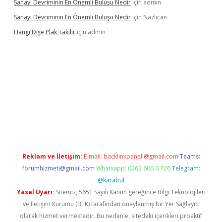
Sanayi Devriminin En Önemli Buluşu Nedir
için
admin
Sanayi Devriminin En Önemli Buluşu Nedir
için
Nazlıcan
Hangi Dişe Plak Takılır
için
admin
i giriş
vdcasino giriş
https://www.betexper.xyz/
Reklam ve İletişim:
E-mail:
backlinkpaneli@gmail.com
Teams:
forumhizmeti@gmail.com
Whatsapp: 0262 606 0 726
Telegram:
@karabul
Yasal Uyarı:
Sitemiz, 5651 Sayılı Kanun gereğince Bilgi Teknolojileri
ve İletişim Kurumu (BTK) tarafından onaylanmış bir Yer Sağlayıcı
olarak hizmet vermektedir. Bu nedenle, sitedeki içerikleri proaktif