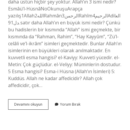
daha üstün hiçbir şey yoktur. Allah’ın 3 ismi nedir?
Esmâü’l-HüsnâNoOkunuşuArapça
yazılış1Allahالله2Rahmânالرحمن3Rahîmالرحيم4Adilالع
دل91 satır daha Allah’ın en büyük ismi nedir? Çünkü
bu hadislerin bir kısmında “Allah” ismi geçmekte, bir
kısmında da “Rahman, Rahim”, “Hay Kayyûm”, “Zü’l-
celâli ve’l-ikrâm” isimleri geçmektedir. Bunlar Allah’ın
isimlerinin en büyükleri olarak anılmaktadır. En
kuvvetli esma hangisi? el-Kaviyy: Kuvveti yücedir. el-
Metin: Çok güçlüdür. el-Veliyy: Müminlerin dostudur.
5 Esma hangisi? Esma-i Hüsna (Allah’ın İsimleri) 5:
Kuddüs. Allah ne kadar affedicidir? Allah çok
affedicidir, çok…
Allahın
Devamını okuyun
Yorum Bırak
Affeden
Ismi
Nedir