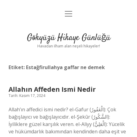
menüyü
Anasayfa
aç
Gizlilik Politikası
Gökyüzü Hikaye Günlüğü
Yasal Uyarı
Havadan ilham alan neşeli hikayeler!
Hakkımızda
Etiket:
Estağfirullahya gaffar ne demek
Allahın Affeden Ismi Nedir
Tarih: Kasım 17, 2024
Allah’ın affedici ismi nedir? el-Gafur (الْغَفُورُ): Çok
bağışlayıcı ve bağışlayıcıdır. el-Şekûr (الشَّكُورُ):
İyiliklere güzel karşılık veren. el-Aliyy (الْعَلِيُّ): Yücelik
ve hükümdarlık bakımından kendinden daha eşit ve