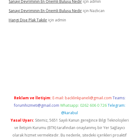
Sanayi Devriminin En Önemli Buluşu Nedir
için
admin
Sanayi Devriminin En Önemli Buluşu Nedir
için
Nazlıcan
Hangi Dişe Plak Takılır
için
admin
lbet
vdcasino yeni giriş
vdcasino giriş
https://www.betexper.xy
Reklam ve İletişim:
E-mail:
backlinkpaneli@gmail.com
Teams:
forumhizmeti@gmail.com
Whatsapp: 0262 606 0 726
Telegram:
@karabul
Yasal Uyarı:
Sitemiz, 5651 Sayılı Kanun gereğince Bilgi Teknolojileri
ve İletişim Kurumu (BTK) tarafından onaylanmış bir Yer Sağlayıcı
olarak hizmet vermektedir. Bu nedenle, sitedeki içerikleri proaktif