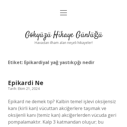
menüyü
Anasayfa
aç
Gizlilik Politikası
Gökyüzü Hikaye Günlüğü
Yasal Uyarı
Havadan ilham alan neşeli hikayeler!
Hakkımızda
Etiket:
Epikardiyal yağ yastıkçığı nedir
Epikardi Ne
Tarih: Ekim 21, 2024
Epikard ne demek tıp? Kalbin temel işlevi oksijensiz
kanı (kirli kan) vücuttan akciğerlere taşımak ve
oksijenli kanı (temiz kan) akciğerlerden vücuda geri
pompalamaktır. Kalp 3 katmandan oluşur; bu