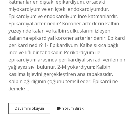
katmanlar en dıştaki epikardiyum, ortadaki
miyokardiyum ve en içteki endokardiyumdur.
Epikardiyum ve endokardiyum ince katmanlardır.
Epikardiyal arter nedir? Koroner arterlerin kalbin
yüzeyinde kalan ve kalbin sulkuslarını izleyen
dallarına epikardiyal koroner arterler denir. Epikard
perikard nedir? 1- Epikardiyum: Kalbe sıkıca bağlı
ince ve lifli bir tabakadır. Perikardiyum ile
epikardiyum arasında perikardiyal sıvı adı verilen bir
yağlayıcı sıvı bulunur. 2-Miyokardiyum: Kalbin
kasılma işlevini gerçekleştiren ana tabakasıdır.
Kalbin ağırlığının çoğunu temsil eder. Epikardi ne
demek?…
Epikardi
Devamını okuyun
Yorum Bırak
Ne