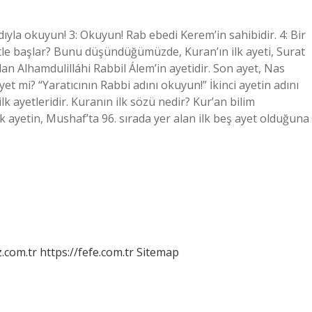
adıyla okuyun! 3: Okuyun! Rab ebedi Kerem’in sahibidir. 4: Bir
le başlar? Bunu düşündüğümüzde, Kuran’ın ilk ayeti, Surat
 olan Alhamdulilláhi Rabbil Álem’in ayetidir. Son ayet, Nas
âyet mi? “Yaratıcının Rabbi adını okuyun!” İkinci ayetin adını
 ilk ayetleridir. Kuranın ilk sözü nedir? Kur’an bilim
 ayetin, Mushaf’ta 96. sırada yer alan ilk beş ayet olduğuna
z.com.tr
https://fefe.com.tr
Sitemap