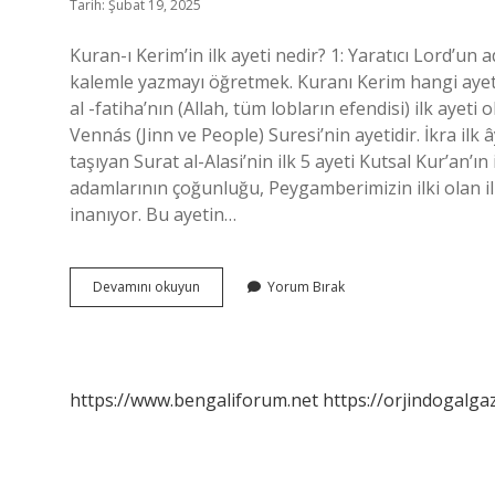
Tarih: Şubat 19, 2025
Kuran-ı Kerim’in ilk ayeti nedir? 1: Yaratıcı Lord’un 
kalemle yazmayı öğretmek. Kuranı Kerim hangi ayet
al -fatiha’nın (Allah, tüm lobların efendisi) ilk ayeti
Vennás (Jinn ve People) Suresi’nin ayetidir. İkra ilk 
taşıyan Surat al-Alasi’nin ilk 5 ayeti Kutsal Kur’an’ın
adamlarının çoğunluğu, Peygamberimizin ilki olan ilk
inanıyor. Bu ayetin…
Kuranın
Devamını okuyun
Yorum Bırak
Ilk
Ayeti
Nedir
https://www.bengaliforum.net
https://orjindogalga