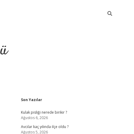
ğü
Sidebar
Son Yazılar
ilbet
vdcasino yeni giriş
vdc
Kulak pisliği nerede birikir ?
Ağustos 6, 2026
Avcılar kaç yılında ilçe oldu ?
Ağustos 5, 2026